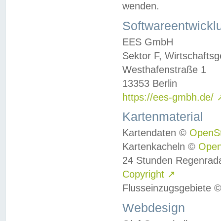
wenden.
Softwareentwickl
EES GmbH
Sektor F, Wirtschafts
Westhafenstraße 1
13353 Berlin
https://ees-gmbh.de/
Kartenmaterial
Kartendaten ©
OpenS
Kartenkacheln ©
Ope
24 Stunden Regenrad
Copyright
↗
Flusseinzugsgebiete 
Webdesign