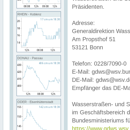
Präsidenten.
RHEIN - Koblenz
Adresse:
Generaldirektion Wass
Am Propsthof 51
53121 Bonn
DONAU - Passau
Telefon: 0228/7090-0
E-Mail: gdws@wsv.bu
DE-Mail: gdws@wsv.de-
Empfänger das DE-Mai
ODER - Eisenhüttenstadt
Wasserstraßen- und S
im Geschäftsbereich 
Bundesministeriums fü
https://www.gdws.wsv