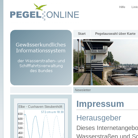
Hilfe
Link
Start
Pegelauswahl über Karte
Newsletter
Impressum
Elbe - Cuxhaven Steubenhöft
Herausgeber
Dieses Internetangebo
Wasserstraßen und Sch