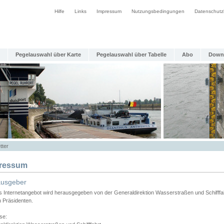
Hilfe
Links
Impressum
Nutzungsbedingungen
Datenschutz
Pegelauswahl über Karte
Pegelauswahl über Tabelle
Abo
Down
tter
ressum
ausgeber
s Internetangebot wird herausgegeben von der Generaldirektion Wasserstraßen und Schifffa
n Präsidenten.
se: