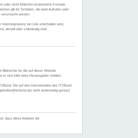
 oder nicht fehlerfrei strukturierte Formate
ches gilt für Schäden, die beim Aufrufen oder
e verursacht werden.
er Internetpräsenz ein Link unterhalten wird,
, aktuell oder vollständig sind.
 Bildrechte für die auf dieser Website
öge er sich bitte beim Herausgeber melden.
TZBund: Die auf den Internetseiten des ITZBund
gelonline@itzbund.de) nicht anderweitig genutzt
f, dass diese Anbieter die