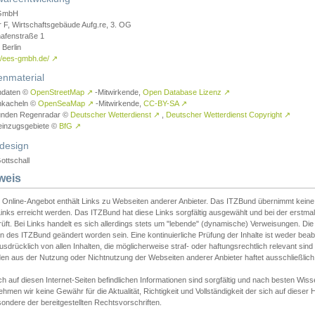
GmbH
r F, Wirtschaftsgebäude Aufg.re, 3. OG
afenstraße 1
Berlin
://ees-gmbh.de/
↗
enmaterial
ndaten ©
OpenStreetMap
↗
-Mitwirkende,
Open Database Lizenz
↗
nkacheln ©
OpenSeaMap
↗
-Mitwirkende,
CC-BY-SA
↗
unden Regenradar ©
Deutscher Wetterdienst
↗
,
Deutscher Wetterdienst Copyright
↗
einzugsgebiete ©
BfG
↗
design
ottschall
weis
 Online-Angebot enthält Links zu Webseiten anderer Anbieter. Das ITZBund übernimmt keine V
inks erreicht werden. Das ITZBund hat diese Links sorgfältig ausgewählt und bei der erstmal
üft. Bei Links handelt es sich allerdings stets um "lebende" (dynamische) Verweisungen. Die
 des ITZBund geändert worden sein. Eine kontinuierliche Prüfung der Inhalte ist weder beab
usdrücklich von allen Inhalten, die möglicherweise straf- oder haftungsrechtlich relevant sin
n aus der Nutzung oder Nichtnutzung der Webseiten anderer Anbieter haftet ausschließlich d
ch auf diesen Internet-Seiten befindlichen Informationen sind sorgfältig und nach besten 
hmen wir keine Gewähr für die Aktualität, Richtigkeit und Vollständigkeit der sich auf diese
ondere der bereitgestellten Rechtsvorschriften.