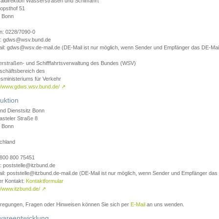
aldirektion Wasserstraßen und Schifffahrt
opsthof 51
 Bonn
on: 0228/7090-0
l: gdws@wsv.bund.de
il: gdws@wsv.de-mail.de (DE-Mail ist nur möglich, wenn Sender und Empfänger das DE-Mail
rstraßen- und Schifffahrtsverwaltung des Bundes (WSV)
schäftsbereich des
sministeriums für Verkehr
://www.gdws.wsv.bund.de/
↗
uktion
nd Dienstsitz Bonn
asteler Straße 8
 Bonn
chland
 0800 800 75451
: poststelle@itzbund.de
il: poststelle@itzbund.de-mail.de (DE-Mail ist nur möglich, wenn Sender und Empfänger das
er Kontakt:
Kontaktformular
//www.itzbund.de/
↗
nregungen, Fragen oder Hinweisen können Sie sich per
E-Mail
an uns wenden.
wareentwicklung