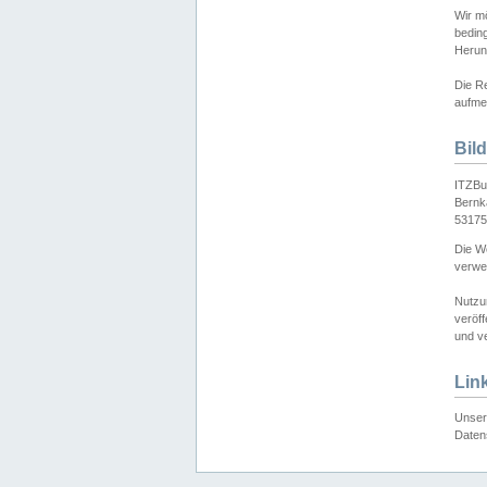
Wir mö
bedin
Herun
Die Re
aufmer
Bil
ITZBu
Bernk
53175
Die We
verwen
Nutzu
veröff
und ve
Lin
Unser 
Daten