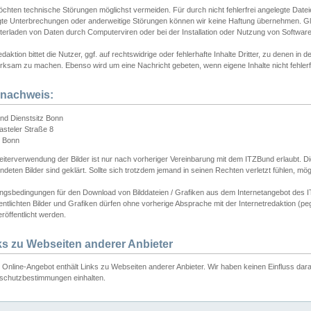
chten technische Störungen möglichst vermeiden. Für durch nicht fehlerfrei angelegte Dateien
gte Unterbrechungen oder anderweitige Störungen können wir keine Haftung übernehmen. Glei
terladen von Daten durch Computerviren oder bei der Installation oder Nutzung von Softwar
daktion bittet die Nutzer, ggf. auf rechtswidrige oder fehlerhafte Inhalte Dritter, zu denen in d
ksam zu machen. Ebenso wird um eine Nachricht gebeten, wenn eigene Inhalte nicht fehlerfrei
dnachweis:
nd Dienstsitz Bonn
asteler Straße 8
 Bonn
iterverwendung der Bilder ist nur nach vorheriger Vereinbarung mit dem ITZBund erlaubt. Die
deten Bilder sind geklärt. Sollte sich trotzdem jemand in seinen Rechten verletzt fühlen, m
ngsbedingungen für den Download von Bilddateien / Grafiken aus dem Internetangebot des I
entlichten Bilder und Grafiken dürfen ohne vorherige Absprache mit der Internetredaktion (pe
röffentlicht werden.
ks zu Webseiten anderer Anbieter
Online-Angebot enthält Links zu Webseiten anderer Anbieter. Wir haben keinen Einfluss darau
schutzbestimmungen einhalten.