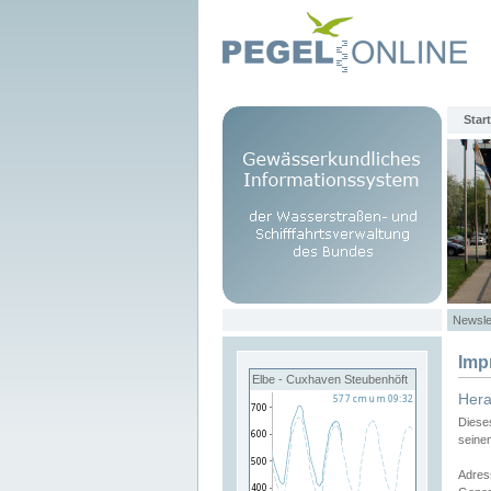
Start
Newsle
Imp
Elbe - Cuxhaven Steubenhöft
Her
Diese
seine
Adres