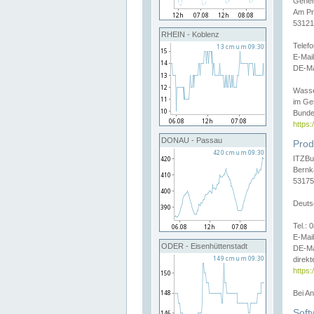
Gener
Am Pr
53121
RHEIN - Koblenz
Telef
E-Mai
DE-Ma
Wasse
im Ge
Bunde
https
DONAU - Passau
Prod
ITZBu
Bernk
53175
Deuts
Tel.:
E-Mail
ODER - Eisenhüttenstadt
DE-Ma
direkt
https:
Bei A
Soft