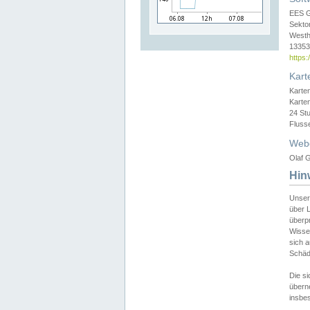
EES 
Sekto
Westh
13353 
https
Kart
Karte
Karte
24 St
Fluss
Web
Olaf G
Hin
Unser
über L
überpr
Wissen
sich a
Schäde
Die si
überne
insbes