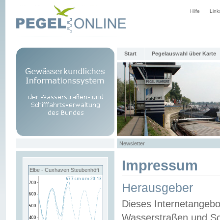
Hilfe
Link
Start
Pegelauswahl über Karte
Newsletter
Impressum
Elbe - Cuxhaven Steubenhöft
Herausgeber
Dieses Internetangebo
Wasserstraßen und Sch