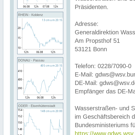
Präsidenten.
RHEIN - Koblenz
Adresse:
Generaldirektion Wass
Am Propsthof 51
53121 Bonn
DONAU - Passau
Telefon: 0228/7090-0
E-Mail: gdws@wsv.bu
DE-Mail: gdws@wsv.de-
Empfänger das DE-Mai
ODER - Eisenhüttenstadt
Wasserstraßen- und S
im Geschäftsbereich 
Bundesministeriums fü
https://www.gdws.wsv