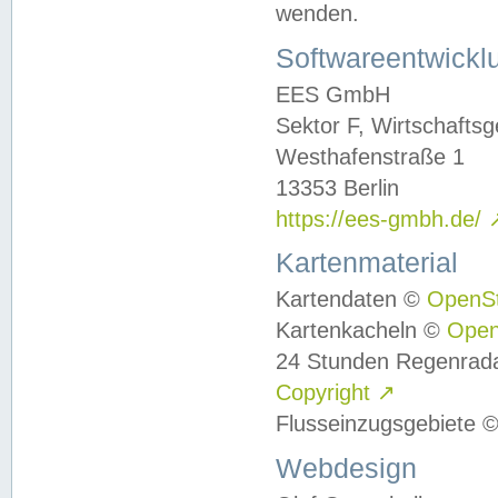
wenden.
Softwareentwickl
EES GmbH
Sektor F, Wirtschafts
Westhafenstraße 1
13353 Berlin
https://ees-gmbh.de/
Kartenmaterial
Kartendaten ©
OpenS
Kartenkacheln ©
Ope
24 Stunden Regenrad
Copyright
↗
Flusseinzugsgebiete 
Webdesign