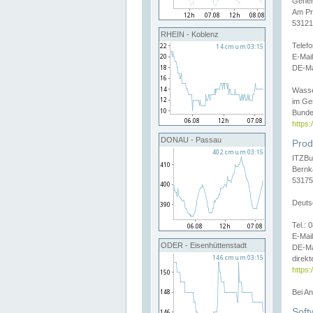
Gener
Am Pr
53121
RHEIN - Koblenz
Telef
E-Mai
DE-Ma
Wasse
im Ge
Bunde
https
DONAU - Passau
Prod
ITZBu
Bernk
53175
Deuts
Tel.:
E-Mail
ODER - Eisenhüttenstadt
DE-Ma
direkt
https:
Bei A
Soft