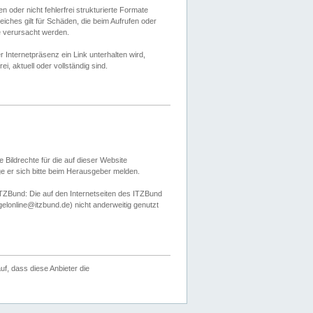
 oder nicht fehlerfrei strukturierte Formate
ches gilt für Schäden, die beim Aufrufen oder
e verursacht werden.
er Internetpräsenz ein Link unterhalten wird,
, aktuell oder vollständig sind.
 Bildrechte für die auf dieser Website
öge er sich bitte beim Herausgeber melden.
TZBund: Die auf den Internetseiten des ITZBund
gelonline@itzbund.de) nicht anderweitig genutzt
f, dass diese Anbieter die