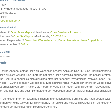
GmbH
r F, Wirtschaftsgebäude Aufg.re, 3. OG
afenstraße 1
Berlin
://ees-gmbh.de/
↗
enmaterial
ndaten ©
OpenStreetMap
↗
-Mitwirkende,
Open Database Lizenz
↗
nkacheln ©
OpenSeaMap
↗
-Mitwirkende,
CC-BY-SA
↗
unden Regenradar ©
Deutscher Wetterdienst
↗
,
Deutscher Wetterdienst Copyright
↗
einzugsgebiete ©
BfG
↗
design
ottschall
weis
 Online-Angebot enthält Links zu Webseiten anderer Anbieter. Das ITZBund übernimmt keine V
inks erreicht werden. Das ITZBund hat diese Links sorgfältig ausgewählt und bei der erstmal
üft. Bei Links handelt es sich allerdings stets um "lebende" (dynamische) Verweisungen. Die
 des ITZBund geändert worden sein. Eine kontinuierliche Prüfung der Inhalte ist weder beab
usdrücklich von allen Inhalten, die möglicherweise straf- oder haftungsrechtlich relevant sin
n aus der Nutzung oder Nichtnutzung der Webseiten anderer Anbieter haftet ausschließlich d
ch auf diesen Internet-Seiten befindlichen Informationen sind sorgfältig und nach besten 
hmen wir keine Gewähr für die Aktualität, Richtigkeit und Vollständigkeit der sich auf diese
ondere der bereitgestellten Rechtsvorschriften.