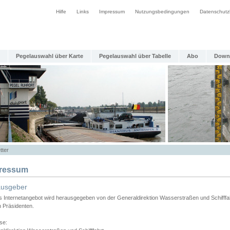
Hilfe
Links
Impressum
Nutzungsbedingungen
Datenschutz
Pegelauswahl über Karte
Pegelauswahl über Tabelle
Abo
Down
tter
ressum
ausgeber
s Internetangebot wird herausgegeben von der Generaldirektion Wasserstraßen und Schifffa
n Präsidenten.
se: