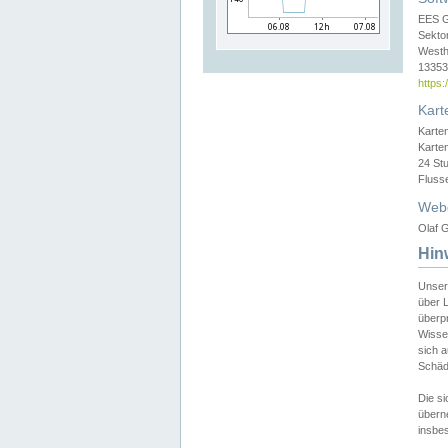
EES 
Sekto
Westh
13353 
https
Kart
Karte
Karte
24 St
Fluss
Web
Olaf G
Hin
Unser
über L
überpr
Wissen
sich a
Schäde
Die si
überne
insbes