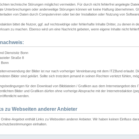
chten technische Störungen möglichst vermeiden. Für durch nicht fehlerfrei angelegte Dateien
gte Unterbrechungen oder anderweitige Störungen können wir keine Haftung übernehmen. Glei
terladen von Daten durch Computerviren oder bei der Installation oder Nutzung von Softwar
daktion bittet die Nutzer, ggf. auf rechtswidrige oder fehlerhafte Inhalte Dritter, zu denen in d
ksam zu machen. Ebenso wird um eine Nachricht gebeten, wenn eigene Inhalte nicht fehlerfrei
dnachweis:
nd Dienstsitz Bonn
asteler Straße 8
 Bonn
iterverwendung der Bilder ist nur nach vorheriger Vereinbarung mit dem ITZBund erlaubt. Die
deten Bilder sind geklärt. Sollte sich trotzdem jemand in seinen Rechten verletzt fühlen, m
ngsbedingungen für den Download von Bilddateien / Grafiken aus dem Internetangebot des I
entlichten Bilder und Grafiken dürfen ohne vorherige Absprache mit der Internetredaktion (pe
röffentlicht werden.
ks zu Webseiten anderer Anbieter
Online-Angebot enthält Links zu Webseiten anderer Anbieter. Wir haben keinen Einfluss darau
schutzbestimmungen einhalten.