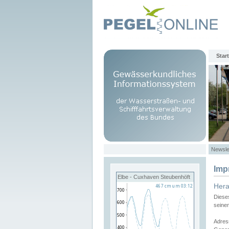
Start
Newsle
Imp
Elbe - Cuxhaven Steubenhöft
Her
Diese
seine
Adres