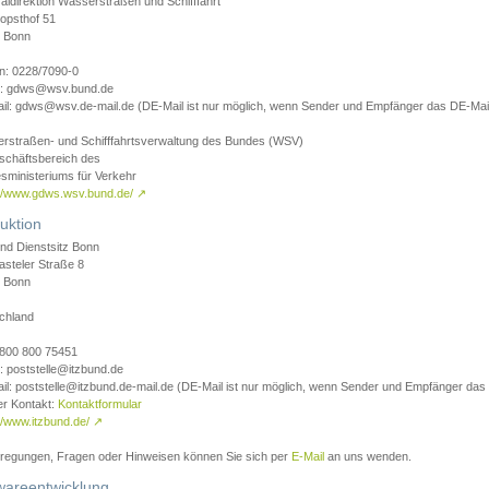
aldirektion Wasserstraßen und Schifffahrt
opsthof 51
 Bonn
on: 0228/7090-0
l: gdws@wsv.bund.de
il: gdws@wsv.de-mail.de (DE-Mail ist nur möglich, wenn Sender und Empfänger das DE-Mail
rstraßen- und Schifffahrtsverwaltung des Bundes (WSV)
schäftsbereich des
sministeriums für Verkehr
://www.gdws.wsv.bund.de/
↗
uktion
nd Dienstsitz Bonn
asteler Straße 8
 Bonn
chland
 0800 800 75451
: poststelle@itzbund.de
il: poststelle@itzbund.de-mail.de (DE-Mail ist nur möglich, wenn Sender und Empfänger das
er Kontakt:
Kontaktformular
//www.itzbund.de/
↗
nregungen, Fragen oder Hinweisen können Sie sich per
E-Mail
an uns wenden.
wareentwicklung