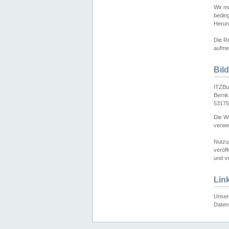
Wir mö
bedin
Herun
Die Re
aufmer
Bil
ITZBu
Bernk
53175
Die We
verwen
Nutzu
veröff
und ve
Lin
Unser 
Daten