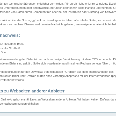
chten technische Störungen möglichst vermeiden. Für durch nicht fehlerfrei angelegte Dateien
gte Unterbrechungen oder anderweitige Störungen können wir keine Haftung übernehmen. Glei
terladen von Daten durch Computerviren oder bei der Installation oder Nutzung von Softwar
daktion bittet die Nutzer, ggf. auf rechtswidrige oder fehlerhafte Inhalte Dritter, zu denen in d
ksam zu machen. Ebenso wird um eine Nachricht gebeten, wenn eigene Inhalte nicht fehlerfrei
dnachweis:
nd Dienstsitz Bonn
asteler Straße 8
 Bonn
iterverwendung der Bilder ist nur nach vorheriger Vereinbarung mit dem ITZBund erlaubt. Die
deten Bilder sind geklärt. Sollte sich trotzdem jemand in seinen Rechten verletzt fühlen, m
ngsbedingungen für den Download von Bilddateien / Grafiken aus dem Internetangebot des I
entlichten Bilder und Grafiken dürfen ohne vorherige Absprache mit der Internetredaktion (pe
röffentlicht werden.
ks zu Webseiten anderer Anbieter
Online-Angebot enthält Links zu Webseiten anderer Anbieter. Wir haben keinen Einfluss darau
schutzbestimmungen einhalten.