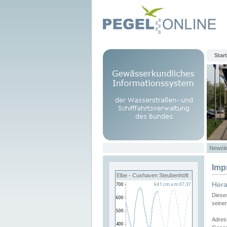
Start
Newsle
Imp
Elbe - Cuxhaven Steubenhöft
Her
Diese
seine
Adres