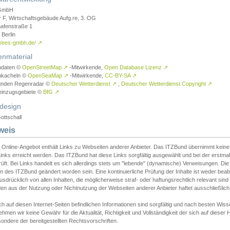
GmbH
r F, Wirtschaftsgebäude Aufg.re, 3. OG
afenstraße 1
Berlin
://ees-gmbh.de/
↗
enmaterial
ndaten ©
OpenStreetMap
↗
-Mitwirkende,
Open Database Lizenz
↗
nkacheln ©
OpenSeaMap
↗
-Mitwirkende,
CC-BY-SA
↗
unden Regenradar ©
Deutscher Wetterdienst
↗
,
Deutscher Wetterdienst Copyright
↗
einzugsgebiete ©
BfG
↗
design
ottschall
weis
 Online-Angebot enthält Links zu Webseiten anderer Anbieter. Das ITZBund übernimmt keine V
inks erreicht werden. Das ITZBund hat diese Links sorgfältig ausgewählt und bei der erstmal
üft. Bei Links handelt es sich allerdings stets um "lebende" (dynamische) Verweisungen. Die
 des ITZBund geändert worden sein. Eine kontinuierliche Prüfung der Inhalte ist weder beab
usdrücklich von allen Inhalten, die möglicherweise straf- oder haftungsrechtlich relevant sin
n aus der Nutzung oder Nichtnutzung der Webseiten anderer Anbieter haftet ausschließlich d
ch auf diesen Internet-Seiten befindlichen Informationen sind sorgfältig und nach besten 
hmen wir keine Gewähr für die Aktualität, Richtigkeit und Vollständigkeit der sich auf diese
ondere der bereitgestellten Rechtsvorschriften.