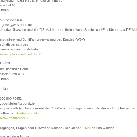
aldirektion Wasserstraßen und Schifffahrt
opsthof 51
 Bonn
on: 0228/7090-0
l: gdws@wsv.bund.de
il: gdws@wsv.de-mail.de (DE-Mail ist nur möglich, wenn Sender und Empfänger das DE-Mail
rstraßen- und Schifffahrtsverwaltung des Bundes (WSV)
schäftsbereich des
sministeriums für Verkehr
://www.gdws.wsv.bund.de/
↗
uktion
nd Dienstsitz Bonn
asteler Straße 8
 Bonn
chland
 0800 800 75451
: poststelle@itzbund.de
il: poststelle@itzbund.de-mail.de (DE-Mail ist nur möglich, wenn Sender und Empfänger das
er Kontakt:
Kontaktformular
//www.itzbund.de/
↗
nregungen, Fragen oder Hinweisen können Sie sich per
E-Mail
an uns wenden.
wareentwicklung