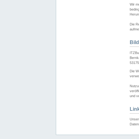
Wir mö
bedin
Herun
Die Re
aufmer
Bil
ITZBu
Bernk
53175
Die We
verwen
Nutzu
veröff
und ve
Lin
Unser 
Daten