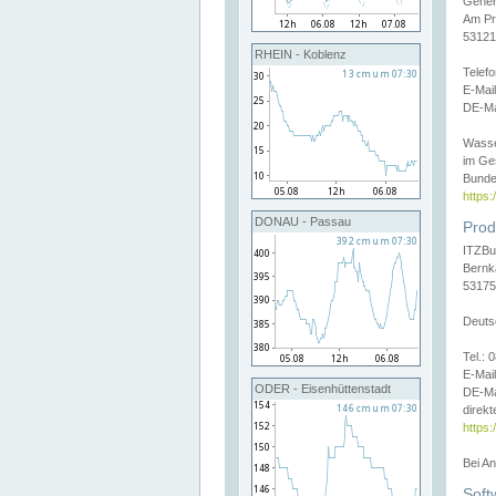
Gener
Am Pr
53121
RHEIN - Koblenz
Telef
E-Mai
DE-Ma
Wasse
im Ge
Bunde
https
DONAU - Passau
Prod
ITZBu
Bernk
53175
Deuts
Tel.:
E-Mail
ODER - Eisenhüttenstadt
DE-Ma
direkt
https:
Bei A
Soft