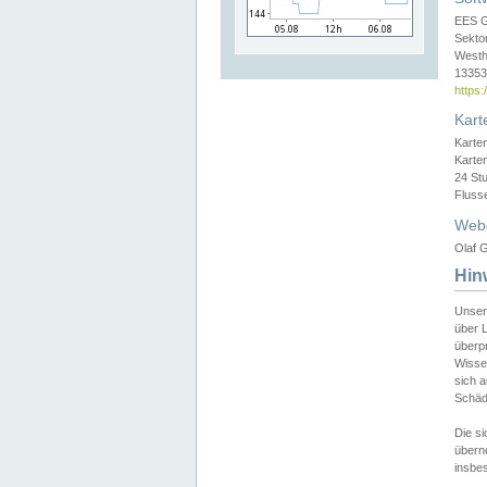
EES 
Sekto
Westh
13353 
https
Kart
Karte
Karte
24 St
Fluss
Web
Olaf G
Hin
Unser
über L
überpr
Wissen
sich a
Schäde
Die si
überne
insbes