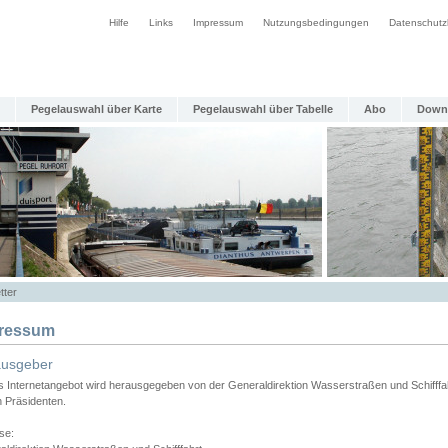
Hilfe
Links
Impressum
Nutzungsbedingungen
Datenschutz
Pegelauswahl über Karte
Pegelauswahl über Tabelle
Abo
Down
tter
ressum
ausgeber
s Internetangebot wird herausgegeben von der Generaldirektion Wasserstraßen und Schifffa
n Präsidenten.
se: