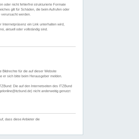
 oder nicht fehlerfrei strukturierte Formate
ches gilt für Schäden, die beim Aufrufen oder
e verursacht werden.
er Internetpräsenz ein Link unterhalten wird,
, aktuell oder vollständig sind.
 Bildrechte für die auf dieser Website
öge er sich bitte beim Herausgeber melden.
TZBund: Die auf den Internetseiten des ITZBund
gelonline@itzbund.de) nicht anderweitig genutzt
f, dass diese Anbieter die