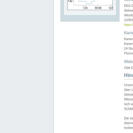
EES 
Sekto
Westh
13353 
https
Kart
Karte
Karte
24 St
Fluss
Web
Olaf G
Hin
Unser
über L
überpr
Wissen
sich a
Schäde
Die si
überne
insbes