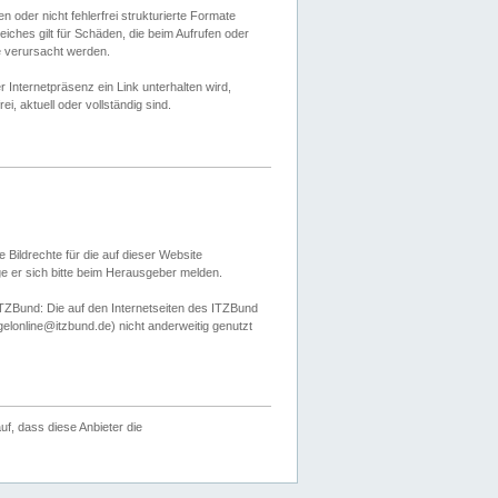
 oder nicht fehlerfrei strukturierte Formate
ches gilt für Schäden, die beim Aufrufen oder
e verursacht werden.
er Internetpräsenz ein Link unterhalten wird,
, aktuell oder vollständig sind.
 Bildrechte für die auf dieser Website
öge er sich bitte beim Herausgeber melden.
TZBund: Die auf den Internetseiten des ITZBund
gelonline@itzbund.de) nicht anderweitig genutzt
f, dass diese Anbieter die