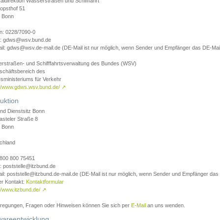
aldirektion Wasserstraßen und Schifffahrt
opsthof 51
 Bonn
on: 0228/7090-0
l: gdws@wsv.bund.de
il: gdws@wsv.de-mail.de (DE-Mail ist nur möglich, wenn Sender und Empfänger das DE-Mail
rstraßen- und Schifffahrtsverwaltung des Bundes (WSV)
schäftsbereich des
sministeriums für Verkehr
://www.gdws.wsv.bund.de/
↗
uktion
nd Dienstsitz Bonn
asteler Straße 8
 Bonn
chland
 0800 800 75451
: poststelle@itzbund.de
il: poststelle@itzbund.de-mail.de (DE-Mail ist nur möglich, wenn Sender und Empfänger das
er Kontakt:
Kontaktformular
//www.itzbund.de/
↗
nregungen, Fragen oder Hinweisen können Sie sich per
E-Mail
an uns wenden.
wareentwicklung