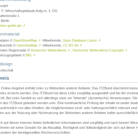
GmbH
r F, Wirtschaftsgebäude Aufg.re, 3. OG
afenstraße 1
Berlin
://ees-gmbh.de/
↗
enmaterial
ndaten ©
OpenStreetMap
↗
-Mitwirkende,
Open Database Lizenz
↗
nkacheln ©
OpenSeaMap
↗
-Mitwirkende,
CC-BY-SA
↗
unden Regenradar ©
Deutscher Wetterdienst
↗
,
Deutscher Wetterdienst Copyright
↗
einzugsgebiete ©
BfG
↗
design
ottschall
weis
 Online-Angebot enthält Links zu Webseiten anderer Anbieter. Das ITZBund übernimmt keine V
inks erreicht werden. Das ITZBund hat diese Links sorgfältig ausgewählt und bei der erstmal
üft. Bei Links handelt es sich allerdings stets um "lebende" (dynamische) Verweisungen. Die
 des ITZBund geändert worden sein. Eine kontinuierliche Prüfung der Inhalte ist weder beab
usdrücklich von allen Inhalten, die möglicherweise straf- oder haftungsrechtlich relevant sin
n aus der Nutzung oder Nichtnutzung der Webseiten anderer Anbieter haftet ausschließlich d
ch auf diesen Internet-Seiten befindlichen Informationen sind sorgfältig und nach besten 
hmen wir keine Gewähr für die Aktualität, Richtigkeit und Vollständigkeit der sich auf diese
ondere der bereitgestellten Rechtsvorschriften.