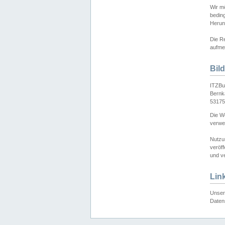
Wir mö
bedin
Herun
Die Re
aufmer
Bil
ITZBu
Bernk
53175
Die We
verwen
Nutzu
veröff
und ve
Lin
Unser 
Daten