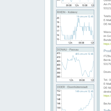
Gener
Am Pr
53121
RHEIN - Koblenz
Telef
E-Mai
DE-Ma
Wasse
im Ge
Bunde
https
DONAU - Passau
Prod
ITZBu
Bernk
53175
Deuts
Tel.:
E-Mail
ODER - Eisenhüttenstadt
DE-Ma
direkt
https:
Bei A
Soft