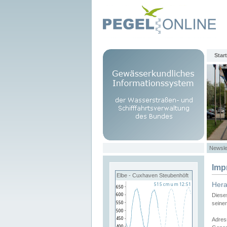
Start
Newsle
Imp
Elbe - Cuxhaven Steubenhöft
Her
Diese
seine
Adres