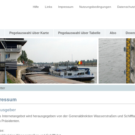
Hilfe
Links
Impressum
Nutzungsbedingungen
Datenschutz
Pegelauswahl über Karte
Pegelauswahl über Tabelle
Abo
Down
tter
ressum
ausgeber
s Internetangebot wird herausgegeben von der Generaldirektion Wasserstraßen und Schifffa
n Präsidenten.
se: