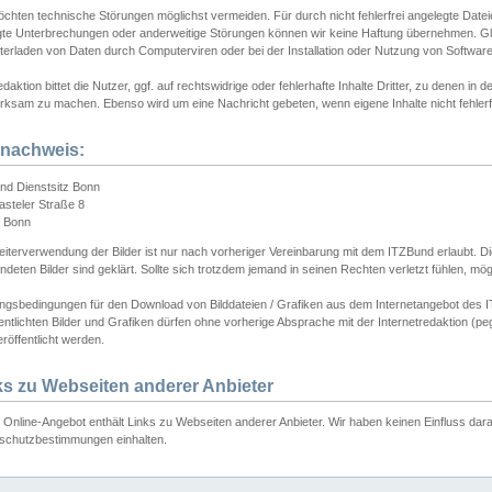
chten technische Störungen möglichst vermeiden. Für durch nicht fehlerfrei angelegte Dateien
gte Unterbrechungen oder anderweitige Störungen können wir keine Haftung übernehmen. Glei
terladen von Daten durch Computerviren oder bei der Installation oder Nutzung von Softwar
daktion bittet die Nutzer, ggf. auf rechtswidrige oder fehlerhafte Inhalte Dritter, zu denen in d
ksam zu machen. Ebenso wird um eine Nachricht gebeten, wenn eigene Inhalte nicht fehlerfrei
dnachweis:
nd Dienstsitz Bonn
asteler Straße 8
 Bonn
iterverwendung der Bilder ist nur nach vorheriger Vereinbarung mit dem ITZBund erlaubt. Die
deten Bilder sind geklärt. Sollte sich trotzdem jemand in seinen Rechten verletzt fühlen, m
ngsbedingungen für den Download von Bilddateien / Grafiken aus dem Internetangebot des I
entlichten Bilder und Grafiken dürfen ohne vorherige Absprache mit der Internetredaktion (pe
röffentlicht werden.
ks zu Webseiten anderer Anbieter
Online-Angebot enthält Links zu Webseiten anderer Anbieter. Wir haben keinen Einfluss darau
schutzbestimmungen einhalten.