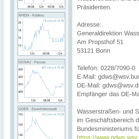
Präsidenten.
RHEIN - Koblenz
Adresse:
Generaldirektion Wass
Am Propsthof 51
53121 Bonn
DONAU - Passau
Telefon: 0228/7090-0
E-Mail: gdws@wsv.bu
DE-Mail: gdws@wsv.de-
Empfänger das DE-Mai
ODER - Eisenhüttenstadt
Wasserstraßen- und S
im Geschäftsbereich 
Bundesministeriums fü
https://www.gdws.wsv