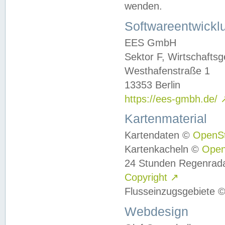
wenden.
Softwareentwickl
EES GmbH
Sektor F, Wirtschafts
Westhafenstraße 1
13353 Berlin
https://ees-gmbh.de/
Kartenmaterial
Kartendaten ©
OpenS
Kartenkacheln ©
Ope
24 Stunden Regenrad
Copyright
↗
Flusseinzugsgebiete 
Webdesign