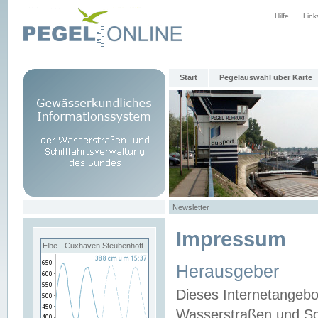
Hilfe
Link
Start
Pegelauswahl über Karte
Newsletter
Impressum
Elbe - Cuxhaven Steubenhöft
Herausgeber
Dieses Internetangebo
Wasserstraßen und Sch