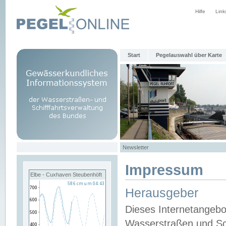
Hilfe
Link
Start
Pegelauswahl über Karte
Newsletter
Impressum
Elbe - Cuxhaven Steubenhöft
Herausgeber
Dieses Internetangebo
Wasserstraßen und Sch