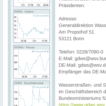
Präsidenten.
RHEIN - Koblenz
Adresse:
Generaldirektion Wass
Am Propsthof 51
53121 Bonn
DONAU - Passau
Telefon: 0228/7090-0
E-Mail: gdws@wsv.bu
DE-Mail: gdws@wsv.de-
Empfänger das DE-Mai
ODER - Eisenhüttenstadt
Wasserstraßen- und S
im Geschäftsbereich 
Bundesministeriums fü
https://www.gdws.wsv