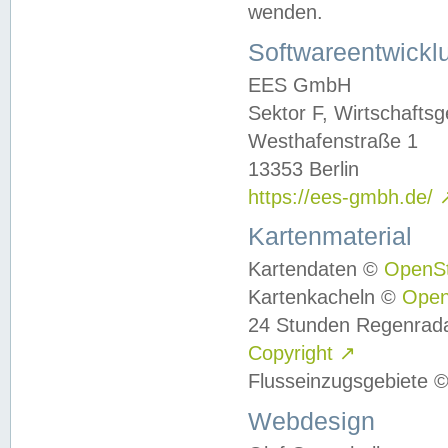
wenden.
Softwareentwickl
EES GmbH
Sektor F, Wirtschafts
Westhafenstraße 1
13353 Berlin
https://ees-gmbh.de/
Kartenmaterial
Kartendaten ©
OpenS
Kartenkacheln ©
Ope
24 Stunden Regenrad
Copyright
↗
Flusseinzugsgebiete 
Webdesign