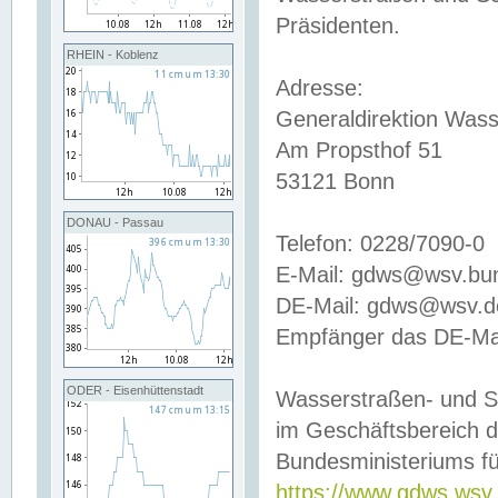
Präsidenten.
RHEIN - Koblenz
Adresse:
Generaldirektion Wass
Am Propsthof 51
53121 Bonn
DONAU - Passau
Telefon: 0228/7090-0
E-Mail: gdws@wsv.bu
DE-Mail: gdws@wsv.de-
Empfänger das DE-Mai
ODER - Eisenhüttenstadt
Wasserstraßen- und S
im Geschäftsbereich 
Bundesministeriums fü
https://www.gdws.wsv