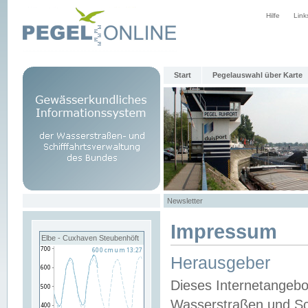
Hilfe
Link
Start
Pegelauswahl über Karte
Newsletter
Impressum
Elbe - Cuxhaven Steubenhöft
Herausgeber
Dieses Internetangebo
Wasserstraßen und Sch