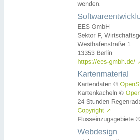
wenden.
Softwareentwickl
EES GmbH
Sektor F, Wirtschafts
Westhafenstraße 1
13353 Berlin
https://ees-gmbh.de/
Kartenmaterial
Kartendaten ©
OpenS
Kartenkacheln ©
Ope
24 Stunden Regenrad
Copyright
↗
Flusseinzugsgebiete 
Webdesign