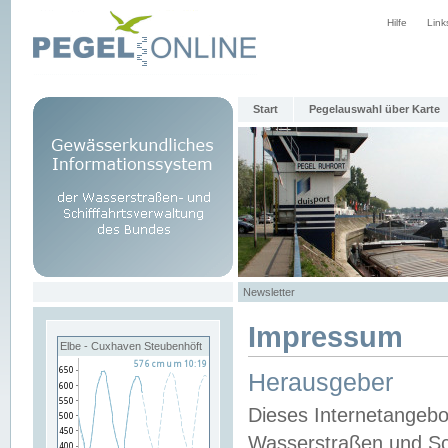
Hilfe
Link
Start
Pegelauswahl über Karte
Newsletter
Impressum
Elbe - Cuxhaven Steubenhöft
Herausgeber
Dieses Internetangebo
Wasserstraßen und Sch