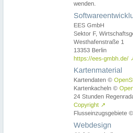
wenden.
Softwareentwickl
EES GmbH
Sektor F, Wirtschafts
Westhafenstraße 1
13353 Berlin
https://ees-gmbh.de/
Kartenmaterial
Kartendaten ©
OpenS
Kartenkacheln ©
Ope
24 Stunden Regenrad
Copyright
↗
Flusseinzugsgebiete 
Webdesign