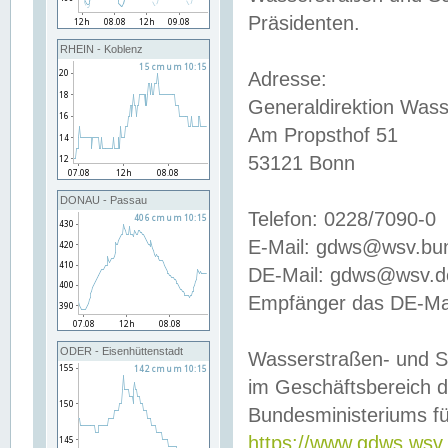
Präsidenten.
RHEIN - Koblenz
Adresse:
Generaldirektion Wass
Am Propsthof 51
53121 Bonn
DONAU - Passau
Telefon: 0228/7090-0
E-Mail: gdws@wsv.bu
DE-Mail: gdws@wsv.de-
Empfänger das DE-Mai
ODER - Eisenhüttenstadt
Wasserstraßen- und S
im Geschäftsbereich 
Bundesministeriums fü
https://www.gdws.wsv