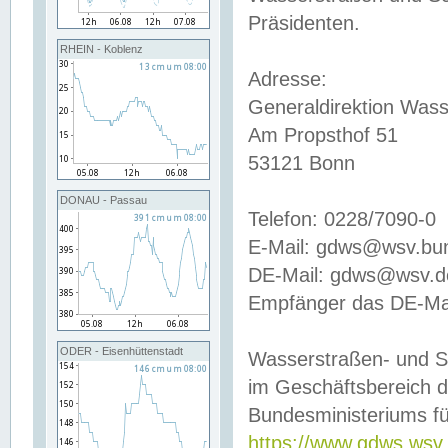
Präsidenten.
RHEIN - Koblenz
Adresse:
Generaldirektion Wass
Am Propsthof 51
53121 Bonn
DONAU - Passau
Telefon: 0228/7090-0
E-Mail: gdws@wsv.bu
DE-Mail: gdws@wsv.de-
Empfänger das DE-Mai
ODER - Eisenhüttenstadt
Wasserstraßen- und S
im Geschäftsbereich 
Bundesministeriums fü
https://www.gdws.wsv