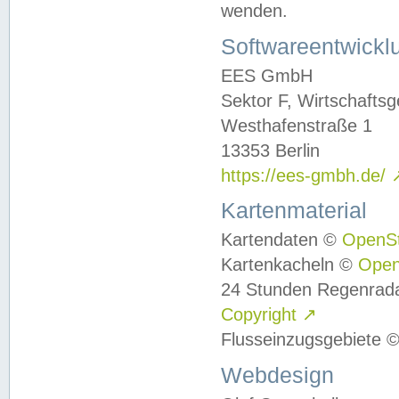
wenden.
Softwareentwickl
EES GmbH
Sektor F, Wirtschafts
Westhafenstraße 1
13353 Berlin
https://ees-gmbh.de/
Kartenmaterial
Kartendaten ©
OpenS
Kartenkacheln ©
Ope
24 Stunden Regenrad
Copyright
↗
Flusseinzugsgebiete 
Webdesign