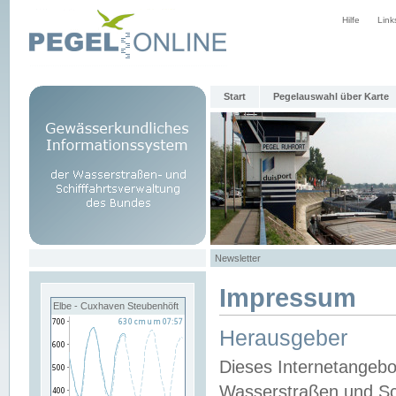
Hilfe
Link
Start
Pegelauswahl über Karte
Newsletter
Impressum
Elbe - Cuxhaven Steubenhöft
Herausgeber
Dieses Internetangebo
Wasserstraßen und Sch