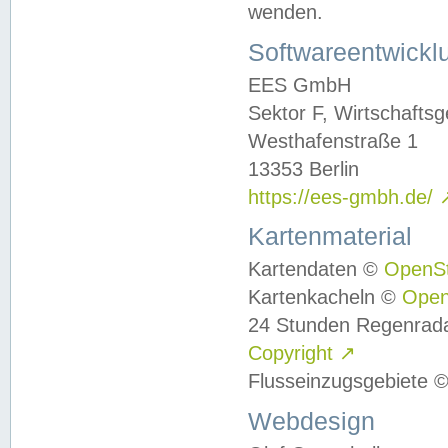
wenden.
Softwareentwickl
EES GmbH
Sektor F, Wirtschafts
Westhafenstraße 1
13353 Berlin
https://ees-gmbh.de/
Kartenmaterial
Kartendaten ©
OpenS
Kartenkacheln ©
Ope
24 Stunden Regenrad
Copyright
↗
Flusseinzugsgebiete 
Webdesign