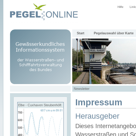
Hilfe
Link
Start
Pegelauswahl über Karte
Newsletter
Impressum
Elbe - Cuxhaven Steubenhöft
Herausgeber
Dieses Internetangebo
Wasserstraßen und Sch