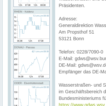
Präsidenten.
RHEIN - Koblenz
Adresse:
Generaldirektion Wass
Am Propsthof 51
53121 Bonn
DONAU - Passau
Telefon: 0228/7090-0
E-Mail: gdws@wsv.bu
DE-Mail: gdws@wsv.de-
Empfänger das DE-Mai
ODER - Eisenhüttenstadt
Wasserstraßen- und S
im Geschäftsbereich 
Bundesministeriums fü
https://www.gdws.wsv