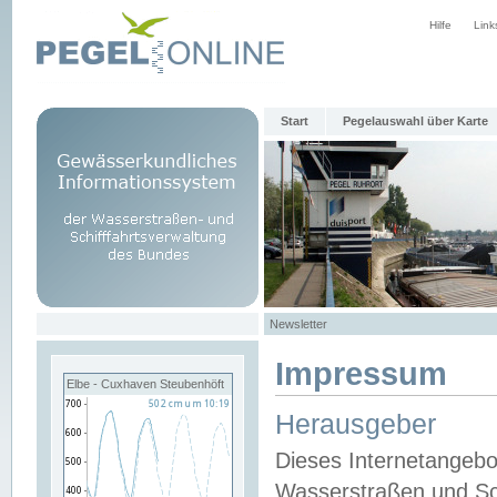
Hilfe
Link
Start
Pegelauswahl über Karte
Newsletter
Impressum
Elbe - Cuxhaven Steubenhöft
Herausgeber
Dieses Internetangebo
Wasserstraßen und Sch