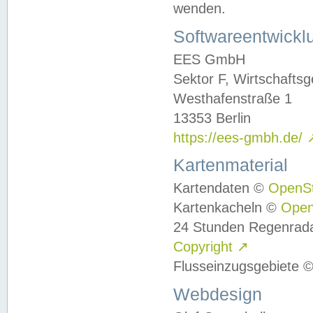
wenden.
Softwareentwickl
EES GmbH
Sektor F, Wirtschafts
Westhafenstraße 1
13353 Berlin
https://ees-gmbh.de/
Kartenmaterial
Kartendaten ©
OpenS
Kartenkacheln ©
Ope
24 Stunden Regenrad
Copyright
↗
Flusseinzugsgebiete 
Webdesign