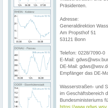
Präsidenten.
RHEIN - Koblenz
Adresse:
Generaldirektion Wass
Am Propsthof 51
53121 Bonn
DONAU - Passau
Telefon: 0228/7090-0
E-Mail: gdws@wsv.bu
DE-Mail: gdws@wsv.de-
Empfänger das DE-Mai
ODER - Eisenhüttenstadt
Wasserstraßen- und S
im Geschäftsbereich 
Bundesministeriums fü
https://www.gdws.wsv