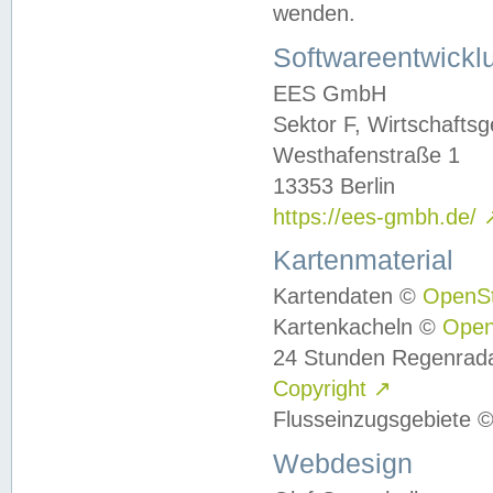
wenden.
Softwareentwickl
EES GmbH
Sektor F, Wirtschafts
Westhafenstraße 1
13353 Berlin
https://ees-gmbh.de/
Kartenmaterial
Kartendaten ©
OpenS
Kartenkacheln ©
Ope
24 Stunden Regenrad
Copyright
↗
Flusseinzugsgebiete 
Webdesign