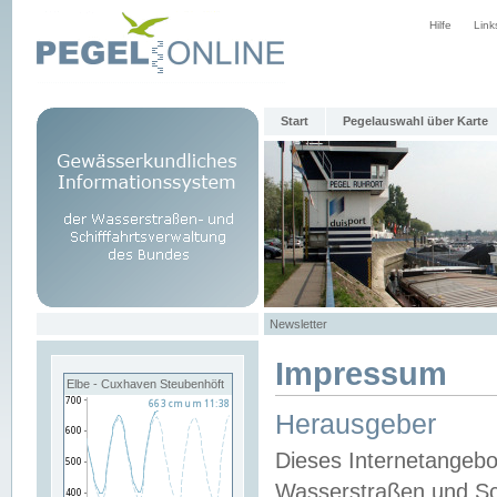
Hilfe
Link
Start
Pegelauswahl über Karte
Newsletter
Impressum
Elbe - Cuxhaven Steubenhöft
Herausgeber
Dieses Internetangebo
Wasserstraßen und Sch