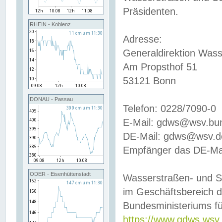
Präsidenten.
RHEIN - Koblenz
Adresse:
Generaldirektion Wass
Am Propsthof 51
53121 Bonn
DONAU - Passau
Telefon: 0228/7090-0
E-Mail: gdws@wsv.bu
DE-Mail: gdws@wsv.de-
Empfänger das DE-Mai
ODER - Eisenhüttenstadt
Wasserstraßen- und S
im Geschäftsbereich 
Bundesministeriums fü
https://www.gdws.wsv