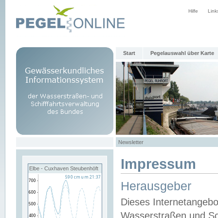
Hilfe
Link
Start
Pegelauswahl über Karte
Newsletter
Impressum
Elbe - Cuxhaven Steubenhöft
Herausgeber
Dieses Internetangebo
Wasserstraßen und Sch