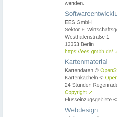
wenden.
Softwareentwickl
EES GmbH
Sektor F, Wirtschafts
Westhafenstraße 1
13353 Berlin
https://ees-gmbh.de/
Kartenmaterial
Kartendaten ©
OpenS
Kartenkacheln ©
Ope
24 Stunden Regenrad
Copyright
↗
Flusseinzugsgebiete 
Webdesign