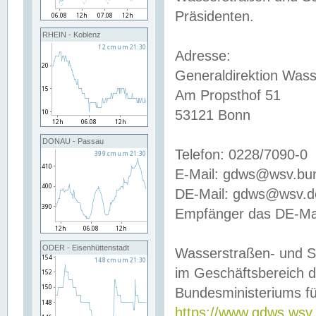
Präsidenten.
RHEIN - Koblenz
Adresse:
Generaldirektion Wass
Am Propsthof 51
53121 Bonn
DONAU - Passau
Telefon: 0228/7090-0
E-Mail: gdws@wsv.bu
DE-Mail: gdws@wsv.de-
Empfänger das DE-Mai
ODER - Eisenhüttenstadt
Wasserstraßen- und S
im Geschäftsbereich 
Bundesministeriums fü
https://www.gdws.wsv