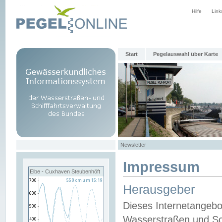
Hilfe
Link
Start
Pegelauswahl über Karte
Newsletter
Impressum
Elbe - Cuxhaven Steubenhöft
Herausgeber
Dieses Internetangebo
Wasserstraßen und Sch