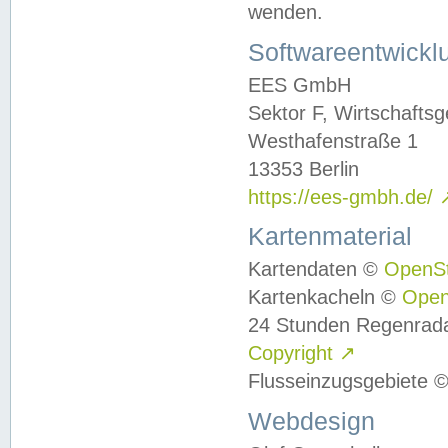
wenden.
Softwareentwickl
EES GmbH
Sektor F, Wirtschafts
Westhafenstraße 1
13353 Berlin
https://ees-gmbh.de/
Kartenmaterial
Kartendaten ©
OpenS
Kartenkacheln ©
Ope
24 Stunden Regenrad
Copyright
↗
Flusseinzugsgebiete 
Webdesign