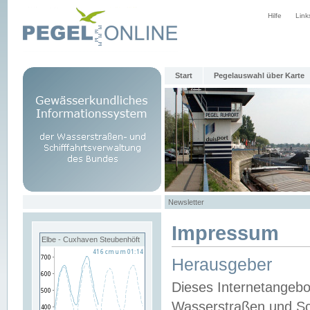
Hilfe
Link
Start
Pegelauswahl über Karte
Newsletter
Impressum
Elbe - Cuxhaven Steubenhöft
Herausgeber
Dieses Internetangebo
Wasserstraßen und Sch