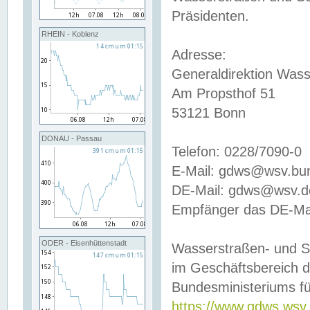
Präsidenten.
RHEIN - Koblenz
Adresse:
Generaldirektion Wass
Am Propsthof 51
53121 Bonn
DONAU - Passau
Telefon: 0228/7090-0
E-Mail: gdws@wsv.bu
DE-Mail: gdws@wsv.de-
Empfänger das DE-Mai
ODER - Eisenhüttenstadt
Wasserstraßen- und S
im Geschäftsbereich 
Bundesministeriums fü
https://www.gdws.wsv