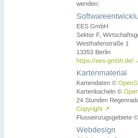
wenden.
Softwareentwickl
EES GmbH
Sektor F, Wirtschafts
Westhafenstraße 1
13353 Berlin
https://ees-gmbh.de/
Kartenmaterial
Kartendaten ©
OpenS
Kartenkacheln ©
Ope
24 Stunden Regenrad
Copyright
↗
Flusseinzugsgebiete 
Webdesign