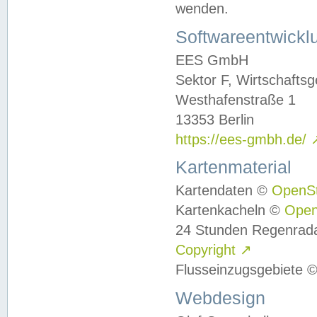
wenden.
Softwareentwickl
EES GmbH
Sektor F, Wirtschafts
Westhafenstraße 1
13353 Berlin
https://ees-gmbh.de/
Kartenmaterial
Kartendaten ©
OpenS
Kartenkacheln ©
Ope
24 Stunden Regenrad
Copyright
↗
Flusseinzugsgebiete 
Webdesign