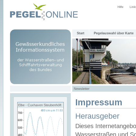
Hilfe
Link
Start
Pegelauswahl über Karte
Newsletter
Impressum
Elbe - Cuxhaven Steubenhöft
Herausgeber
Dieses Internetangebo
Wasserstraßen und Sch