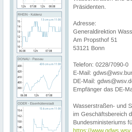
Präsidenten.
RHEIN - Koblenz
Adresse:
Generaldirektion Wass
Am Propsthof 51
53121 Bonn
DONAU - Passau
Telefon: 0228/7090-0
E-Mail: gdws@wsv.bu
DE-Mail: gdws@wsv.de-
Empfänger das DE-Mai
ODER - Eisenhüttenstadt
Wasserstraßen- und S
im Geschäftsbereich 
Bundesministeriums fü
https://www.gdws.wsv