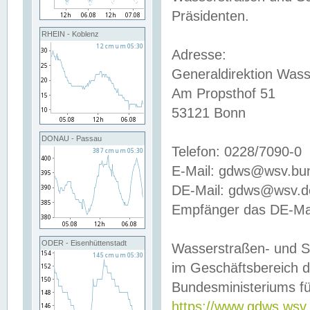
Präsidenten.
RHEIN - Koblenz
Adresse:
Generaldirektion Wass
Am Propsthof 51
53121 Bonn
DONAU - Passau
Telefon: 0228/7090-0
E-Mail: gdws@wsv.bu
DE-Mail: gdws@wsv.de-
Empfänger das DE-Mai
ODER - Eisenhüttenstadt
Wasserstraßen- und S
im Geschäftsbereich 
Bundesministeriums fü
https://www.gdws.wsv