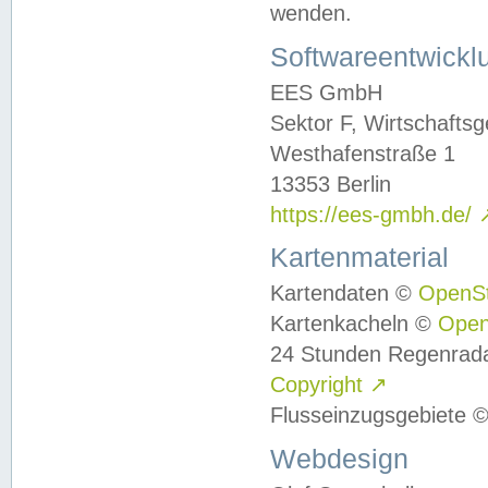
wenden.
Softwareentwickl
EES GmbH
Sektor F, Wirtschafts
Westhafenstraße 1
13353 Berlin
https://ees-gmbh.de/
Kartenmaterial
Kartendaten ©
OpenS
Kartenkacheln ©
Ope
24 Stunden Regenrad
Copyright
↗
Flusseinzugsgebiete 
Webdesign