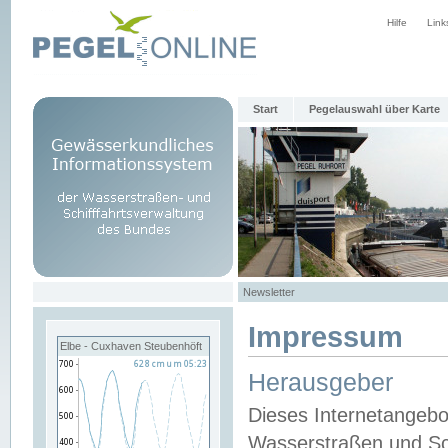
Hilfe
Link
Start
Pegelauswahl über Karte
Newsletter
Impressum
Elbe - Cuxhaven Steubenhöft
Herausgeber
Dieses Internetangebo
Wasserstraßen und Sch