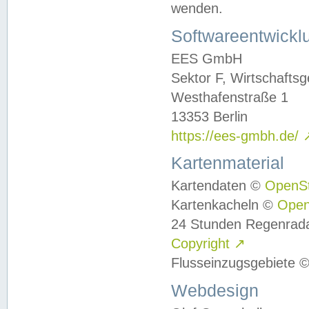
wenden.
Softwareentwickl
EES GmbH
Sektor F, Wirtschafts
Westhafenstraße 1
13353 Berlin
https://ees-gmbh.de/
Kartenmaterial
Kartendaten ©
OpenS
Kartenkacheln ©
Ope
24 Stunden Regenrad
Copyright
↗
Flusseinzugsgebiete 
Webdesign