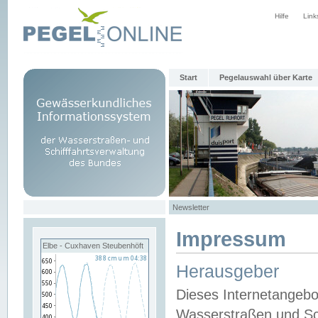
Hilfe
Link
Start
Pegelauswahl über Karte
Newsletter
Impressum
Elbe - Cuxhaven Steubenhöft
Herausgeber
Dieses Internetangebo
Wasserstraßen und Sch