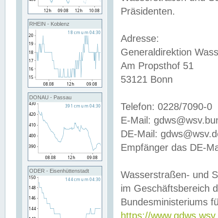
Präsidenten.
RHEIN - Koblenz
Adresse:
Generaldirektion Wass
Am Propsthof 51
53121 Bonn
DONAU - Passau
Telefon: 0228/7090-0
E-Mail: gdws@wsv.bu
DE-Mail: gdws@wsv.de-
Empfänger das DE-Mai
ODER - Eisenhüttenstadt
Wasserstraßen- und S
im Geschäftsbereich 
Bundesministeriums fü
https://www.gdws.wsv