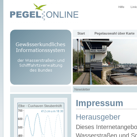
Hilfe
Link
Start
Pegelauswahl über Karte
Newsletter
Impressum
Elbe - Cuxhaven Steubenhöft
Herausgeber
Dieses Internetangebo
Wasserstraßen und Sch