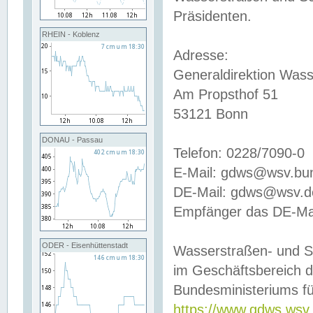
Präsidenten.
RHEIN - Koblenz
Adresse:
Generaldirektion Wass
Am Propsthof 51
53121 Bonn
DONAU - Passau
Telefon: 0228/7090-0
E-Mail: gdws@wsv.bu
DE-Mail: gdws@wsv.de-
Empfänger das DE-Mai
ODER - Eisenhüttenstadt
Wasserstraßen- und S
im Geschäftsbereich 
Bundesministeriums fü
https://www.gdws.wsv