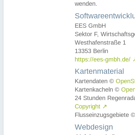
wenden.
Softwareentwickl
EES GmbH
Sektor F, Wirtschafts
Westhafenstraße 1
13353 Berlin
https://ees-gmbh.de/
Kartenmaterial
Kartendaten ©
OpenS
Kartenkacheln ©
Ope
24 Stunden Regenrad
Copyright
↗
Flusseinzugsgebiete 
Webdesign