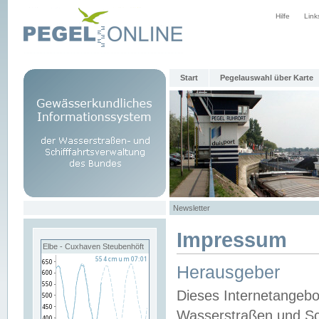
Hilfe
Link
Start
Pegelauswahl über Karte
Newsletter
Impressum
Elbe - Cuxhaven Steubenhöft
Herausgeber
Dieses Internetangebo
Wasserstraßen und Sch