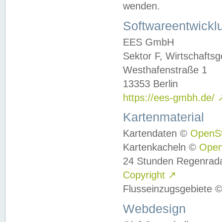
wenden.
Softwareentwickl
EES GmbH
Sektor F, Wirtschafts
Westhafenstraße 1
13353 Berlin
https://ees-gmbh.de/
Kartenmaterial
Kartendaten ©
OpenS
Kartenkacheln ©
Ope
24 Stunden Regenrad
Copyright
↗
Flusseinzugsgebiete 
Webdesign