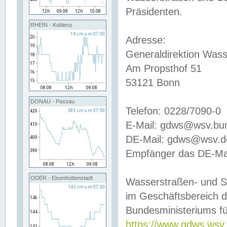
Präsidenten.
RHEIN - Koblenz
Adresse:
Generaldirektion Wass
Am Propsthof 51
53121 Bonn
DONAU - Passau
Telefon: 0228/7090-0
E-Mail: gdws@wsv.bu
DE-Mail: gdws@wsv.de-
Empfänger das DE-Mai
ODER - Eisenhüttenstadt
Wasserstraßen- und S
im Geschäftsbereich 
Bundesministeriums fü
https://www.gdws.wsv