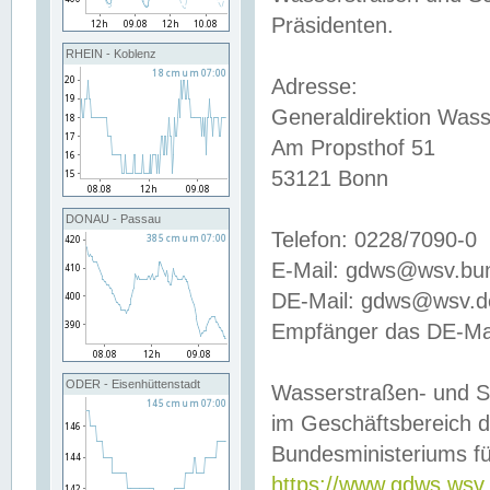
Präsidenten.
RHEIN - Koblenz
Adresse:
Generaldirektion Wass
Am Propsthof 51
53121 Bonn
DONAU - Passau
Telefon: 0228/7090-0
E-Mail: gdws@wsv.bu
DE-Mail: gdws@wsv.de-
Empfänger das DE-Mai
ODER - Eisenhüttenstadt
Wasserstraßen- und S
im Geschäftsbereich 
Bundesministeriums fü
https://www.gdws.wsv