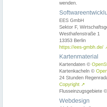
wenden.
Softwareentwickl
EES GmbH
Sektor F, Wirtschafts
Westhafenstraße 1
13353 Berlin
https://ees-gmbh.de/
Kartenmaterial
Kartendaten ©
OpenS
Kartenkacheln ©
Ope
24 Stunden Regenrad
Copyright
↗
Flusseinzugsgebiete 
Webdesign