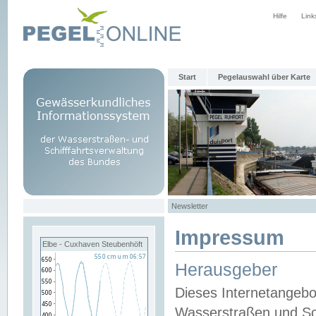
Hilfe
Link
Start
Pegelauswahl über Karte
Newsletter
Impressum
Elbe - Cuxhaven Steubenhöft
Herausgeber
Dieses Internetangebo
Wasserstraßen und Sch