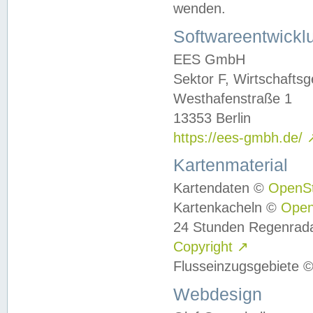
wenden.
Softwareentwickl
EES GmbH
Sektor F, Wirtschafts
Westhafenstraße 1
13353 Berlin
https://ees-gmbh.de/
Kartenmaterial
Kartendaten ©
OpenS
Kartenkacheln ©
Ope
24 Stunden Regenrad
Copyright
↗
Flusseinzugsgebiete 
Webdesign