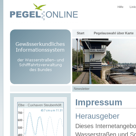
Hilfe
Link
Start
Pegelauswahl über Karte
Newsletter
Impressum
Elbe - Cuxhaven Steubenhöft
Herausgeber
Dieses Internetangebo
Wasserstraßen und Sch