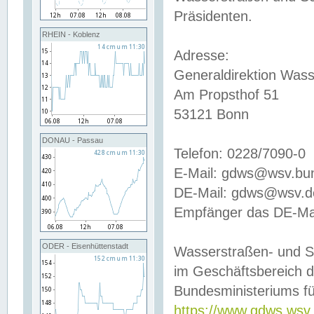
Präsidenten.
RHEIN - Koblenz
Adresse:
Generaldirektion Wass
Am Propsthof 51
53121 Bonn
DONAU - Passau
Telefon: 0228/7090-0
E-Mail: gdws@wsv.bu
DE-Mail: gdws@wsv.de-
Empfänger das DE-Mai
ODER - Eisenhüttenstadt
Wasserstraßen- und S
im Geschäftsbereich 
Bundesministeriums fü
https://www.gdws.wsv