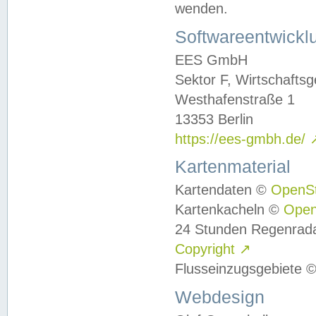
wenden.
Softwareentwickl
EES GmbH
Sektor F, Wirtschafts
Westhafenstraße 1
13353 Berlin
https://ees-gmbh.de/
Kartenmaterial
Kartendaten ©
OpenS
Kartenkacheln ©
Ope
24 Stunden Regenrad
Copyright
↗
Flusseinzugsgebiete 
Webdesign