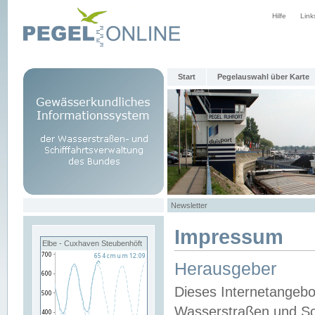
Hilfe
Link
Start
Pegelauswahl über Karte
Newsletter
Impressum
Elbe - Cuxhaven Steubenhöft
Herausgeber
Dieses Internetangebo
Wasserstraßen und Sch