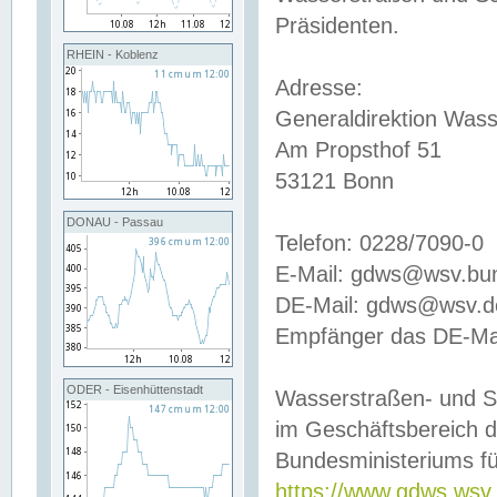
Präsidenten.
RHEIN - Koblenz
Adresse:
Generaldirektion Wass
Am Propsthof 51
53121 Bonn
DONAU - Passau
Telefon: 0228/7090-0
E-Mail: gdws@wsv.bu
DE-Mail: gdws@wsv.de-
Empfänger das DE-Mai
ODER - Eisenhüttenstadt
Wasserstraßen- und S
im Geschäftsbereich 
Bundesministeriums fü
https://www.gdws.wsv