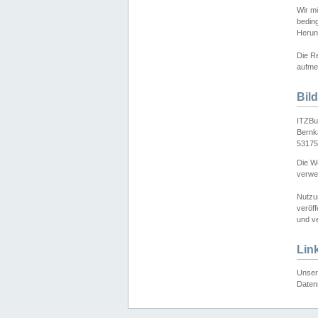
Wir mö
bedin
Herun
Die Re
aufmer
Bil
ITZBu
Bernk
53175
Die We
verwen
Nutzu
veröff
und ve
Lin
Unser 
Daten