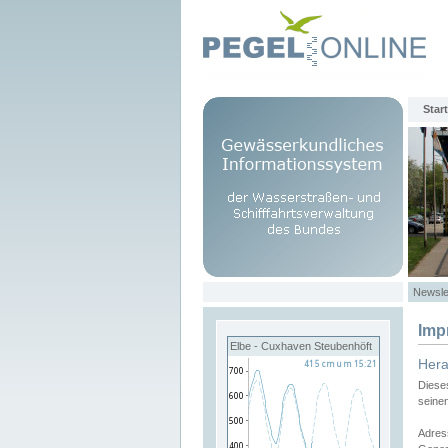
Start
Newsle
Imp
Elbe - Cuxhaven Steubenhöft
Her
Diese
seine
Adres