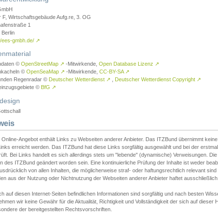
GmbH
r F, Wirtschaftsgebäude Aufg.re, 3. OG
afenstraße 1
Berlin
://ees-gmbh.de/
↗
enmaterial
ndaten ©
OpenStreetMap
↗
-Mitwirkende,
Open Database Lizenz
↗
nkacheln ©
OpenSeaMap
↗
-Mitwirkende,
CC-BY-SA
↗
unden Regenradar ©
Deutscher Wetterdienst
↗
,
Deutscher Wetterdienst Copyright
↗
einzugsgebiete ©
BfG
↗
design
ottschall
weis
 Online-Angebot enthält Links zu Webseiten anderer Anbieter. Das ITZBund übernimmt keine V
inks erreicht werden. Das ITZBund hat diese Links sorgfältig ausgewählt und bei der erstmal
üft. Bei Links handelt es sich allerdings stets um "lebende" (dynamische) Verweisungen. Die
 des ITZBund geändert worden sein. Eine kontinuierliche Prüfung der Inhalte ist weder beab
usdrücklich von allen Inhalten, die möglicherweise straf- oder haftungsrechtlich relevant sin
n aus der Nutzung oder Nichtnutzung der Webseiten anderer Anbieter haftet ausschließlich d
ch auf diesen Internet-Seiten befindlichen Informationen sind sorgfältig und nach besten 
hmen wir keine Gewähr für die Aktualität, Richtigkeit und Vollständigkeit der sich auf diese
ondere der bereitgestellten Rechtsvorschriften.