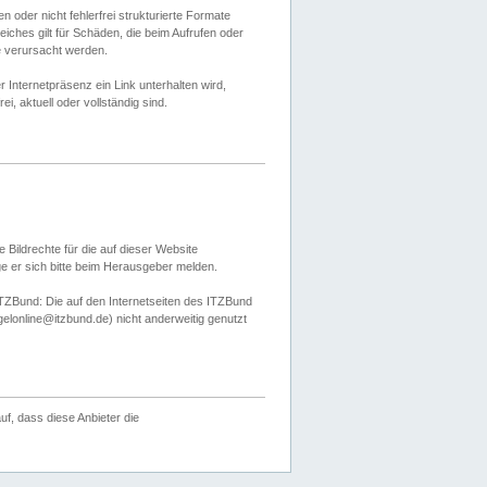
 oder nicht fehlerfrei strukturierte Formate
ches gilt für Schäden, die beim Aufrufen oder
e verursacht werden.
er Internetpräsenz ein Link unterhalten wird,
, aktuell oder vollständig sind.
 Bildrechte für die auf dieser Website
öge er sich bitte beim Herausgeber melden.
TZBund: Die auf den Internetseiten des ITZBund
gelonline@itzbund.de) nicht anderweitig genutzt
f, dass diese Anbieter die