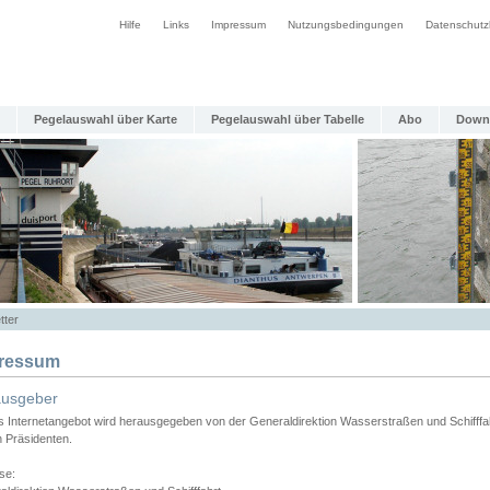
Hilfe
Links
Impressum
Nutzungsbedingungen
Datenschutz
Pegelauswahl über Karte
Pegelauswahl über Tabelle
Abo
Down
tter
ressum
ausgeber
s Internetangebot wird herausgegeben von der Generaldirektion Wasserstraßen und Schifffa
n Präsidenten.
se: