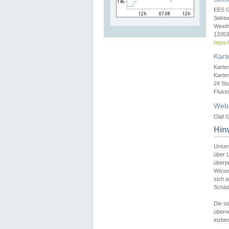
EES 
Sekto
Westh
13353 
https
Kart
Karte
Karte
24 St
Fluss
Web
Olaf G
Hin
Unser
über L
überpr
Wissen
sich a
Schäde
Die si
überne
insbes