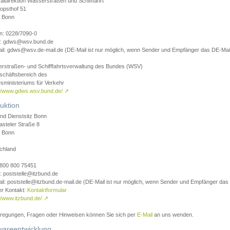
aldirektion Wasserstraßen und Schifffahrt
opsthof 51
 Bonn
on: 0228/7090-0
l: gdws@wsv.bund.de
il: gdws@wsv.de-mail.de (DE-Mail ist nur möglich, wenn Sender und Empfänger das DE-Mail
rstraßen- und Schifffahrtsverwaltung des Bundes (WSV)
schäftsbereich des
sministeriums für Verkehr
://www.gdws.wsv.bund.de/
↗
uktion
nd Dienstsitz Bonn
asteler Straße 8
 Bonn
chland
 0800 800 75451
: poststelle@itzbund.de
il: poststelle@itzbund.de-mail.de (DE-Mail ist nur möglich, wenn Sender und Empfänger das
er Kontakt:
Kontaktformular
//www.itzbund.de/
↗
nregungen, Fragen oder Hinweisen können Sie sich per
E-Mail
an uns wenden.
wareentwicklung