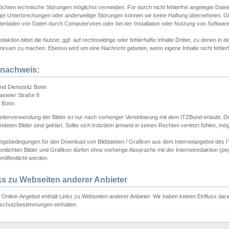
chten technische Störungen möglichst vermeiden. Für durch nicht fehlerfrei angelegte Dateien
gte Unterbrechungen oder anderweitige Störungen können wir keine Haftung übernehmen. Glei
terladen von Daten durch Computerviren oder bei der Installation oder Nutzung von Softwar
daktion bittet die Nutzer, ggf. auf rechtswidrige oder fehlerhafte Inhalte Dritter, zu denen in d
ksam zu machen. Ebenso wird um eine Nachricht gebeten, wenn eigene Inhalte nicht fehlerfrei
dnachweis:
nd Dienstsitz Bonn
asteler Straße 8
 Bonn
iterverwendung der Bilder ist nur nach vorheriger Vereinbarung mit dem ITZBund erlaubt. Die
deten Bilder sind geklärt. Sollte sich trotzdem jemand in seinen Rechten verletzt fühlen, m
ngsbedingungen für den Download von Bilddateien / Grafiken aus dem Internetangebot des I
entlichten Bilder und Grafiken dürfen ohne vorherige Absprache mit der Internetredaktion (pe
röffentlicht werden.
ks zu Webseiten anderer Anbieter
Online-Angebot enthält Links zu Webseiten anderer Anbieter. Wir haben keinen Einfluss darau
schutzbestimmungen einhalten.