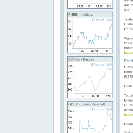
Gener
Am Pr
53121
RHEIN - Koblenz
Telef
E-Mai
DE-Ma
Wasse
im Ge
Bunde
https
DONAU - Passau
Prod
ITZBu
Bernk
53175
Deuts
Tel.:
E-Mail
ODER - Eisenhüttenstadt
DE-Ma
direkt
https:
Bei A
Soft