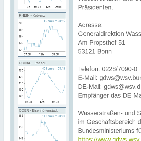
Präsidenten.
RHEIN - Koblenz
Adresse:
Generaldirektion Wass
Am Propsthof 51
53121 Bonn
DONAU - Passau
Telefon: 0228/7090-0
E-Mail: gdws@wsv.bu
DE-Mail: gdws@wsv.de-
Empfänger das DE-Mai
ODER - Eisenhüttenstadt
Wasserstraßen- und S
im Geschäftsbereich 
Bundesministeriums fü
https://www.gdws.wsv