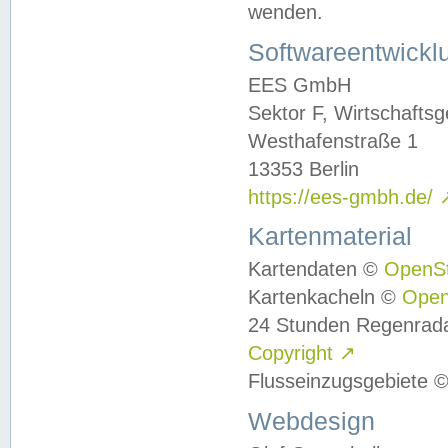
wenden.
Softwareentwickl
EES GmbH
Sektor F, Wirtschafts
Westhafenstraße 1
13353 Berlin
https://ees-gmbh.de/
Kartenmaterial
Kartendaten ©
OpenS
Kartenkacheln ©
Ope
24 Stunden Regenrad
Copyright
↗
Flusseinzugsgebiete 
Webdesign