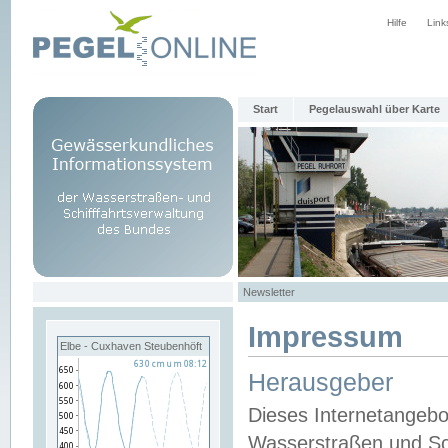
Hilfe
Link
Start
Pegelauswahl über Karte
Newsletter
Impressum
Elbe - Cuxhaven Steubenhöft
Herausgeber
Dieses Internetangebo
Wasserstraßen und Sch