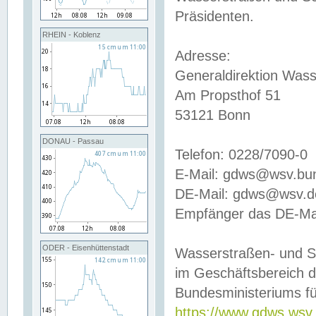
Präsidenten.
RHEIN - Koblenz
Adresse:
Generaldirektion Wass
Am Propsthof 51
53121 Bonn
DONAU - Passau
Telefon: 0228/7090-0
E-Mail: gdws@wsv.bu
DE-Mail: gdws@wsv.de-
Empfänger das DE-Mai
ODER - Eisenhüttenstadt
Wasserstraßen- und S
im Geschäftsbereich 
Bundesministeriums fü
https://www.gdws.wsv