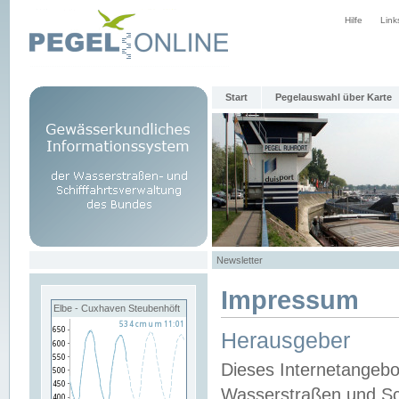
Hilfe
Link
Start
Pegelauswahl über Karte
Newsletter
Impressum
Elbe - Cuxhaven Steubenhöft
Herausgeber
Dieses Internetangebo
Wasserstraßen und Sch