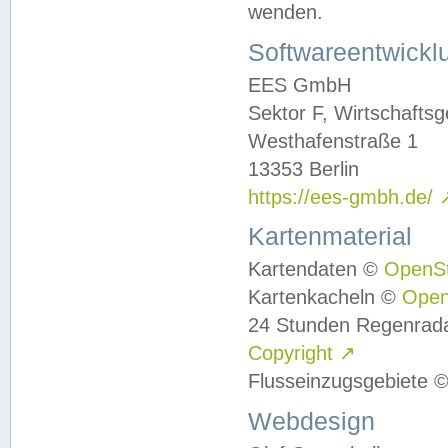
wenden.
Softwareentwickl
EES GmbH
Sektor F, Wirtschafts
Westhafenstraße 1
13353 Berlin
https://ees-gmbh.de/
Kartenmaterial
Kartendaten ©
OpenS
Kartenkacheln ©
Ope
24 Stunden Regenrad
Copyright
↗
Flusseinzugsgebiete 
Webdesign