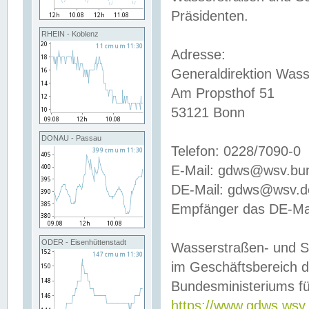
Präsidenten.
RHEIN - Koblenz
Adresse:
Generaldirektion Wass
Am Propsthof 51
53121 Bonn
DONAU - Passau
Telefon: 0228/7090-0
E-Mail: gdws@wsv.bu
DE-Mail: gdws@wsv.de-
Empfänger das DE-Mai
ODER - Eisenhüttenstadt
Wasserstraßen- und S
im Geschäftsbereich 
Bundesministeriums fü
https://www.gdws.wsv