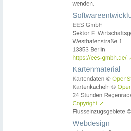
wenden.
Softwareentwickl
EES GmbH
Sektor F, Wirtschafts
Westhafenstraße 1
13353 Berlin
https://ees-gmbh.de/
Kartenmaterial
Kartendaten ©
OpenS
Kartenkacheln ©
Ope
24 Stunden Regenrad
Copyright
↗
Flusseinzugsgebiete 
Webdesign