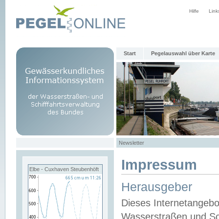
Hilfe
Link
Start
Pegelauswahl über Karte
Newsletter
Impressum
Elbe - Cuxhaven Steubenhöft
Herausgeber
Dieses Internetangebo
Wasserstraßen und Sch