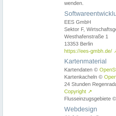
wenden.
Softwareentwickl
EES GmbH
Sektor F, Wirtschafts
Westhafenstraße 1
13353 Berlin
https://ees-gmbh.de/
Kartenmaterial
Kartendaten ©
OpenS
Kartenkacheln ©
Ope
24 Stunden Regenrad
Copyright
↗
Flusseinzugsgebiete 
Webdesign