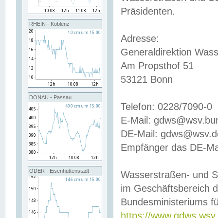
Präsidenten.
RHEIN - Koblenz
Adresse:
Generaldirektion Wass
Am Propsthof 51
53121 Bonn
DONAU - Passau
Telefon: 0228/7090-0
E-Mail: gdws@wsv.bu
DE-Mail: gdws@wsv.de-
Empfänger das DE-Mai
ODER - Eisenhüttenstadt
Wasserstraßen- und S
im Geschäftsbereich 
Bundesministeriums fü
https://www.gdws.wsv