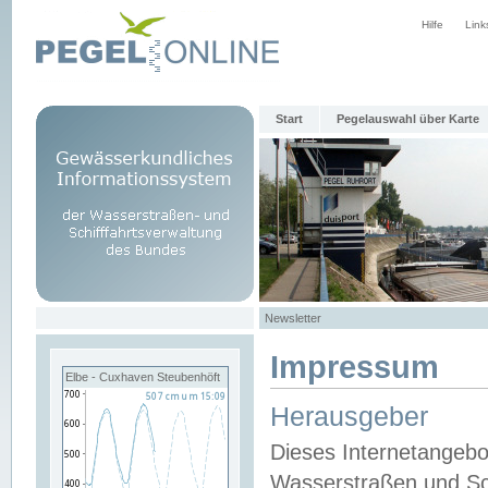
Hilfe
Link
Start
Pegelauswahl über Karte
Newsletter
Impressum
Elbe - Cuxhaven Steubenhöft
Herausgeber
Dieses Internetangebo
Wasserstraßen und Sch