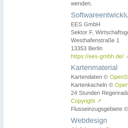
wenden.
Softwareentwickl
EES GmbH
Sektor F, Wirtschafts
Westhafenstraße 1
13353 Berlin
https://ees-gmbh.de/
Kartenmaterial
Kartendaten ©
OpenS
Kartenkacheln ©
Ope
24 Stunden Regenrad
Copyright
↗
Flusseinzugsgebiete 
Webdesign