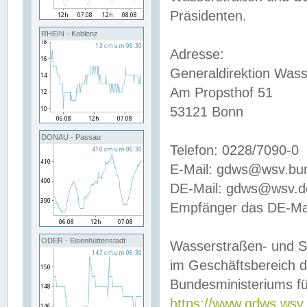
Präsidenten.
RHEIN - Koblenz
Adresse:
Generaldirektion Wass
Am Propsthof 51
53121 Bonn
DONAU - Passau
Telefon: 0228/7090-0
E-Mail: gdws@wsv.bu
DE-Mail: gdws@wsv.de-
Empfänger das DE-Mai
ODER - Eisenhüttenstadt
Wasserstraßen- und S
im Geschäftsbereich 
Bundesministeriums fü
https://www.gdws.wsv