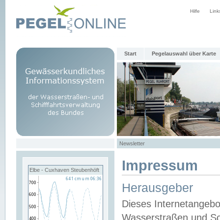
Hilfe
Link
Start
Pegelauswahl über Karte
Newsletter
Impressum
Elbe - Cuxhaven Steubenhöft
Herausgeber
Dieses Internetangebo
Wasserstraßen und Sch