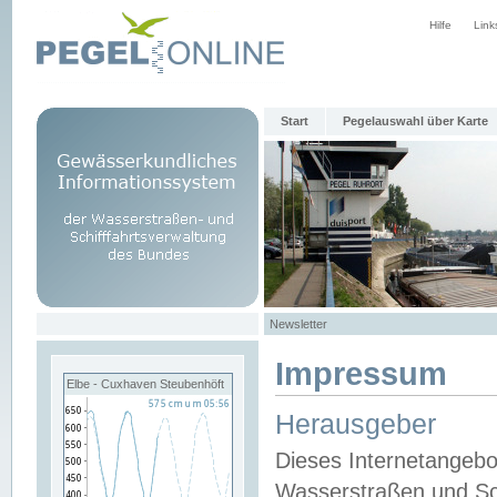
Hilfe
Link
Start
Pegelauswahl über Karte
Newsletter
Impressum
Elbe - Cuxhaven Steubenhöft
Herausgeber
Dieses Internetangebo
Wasserstraßen und Sch