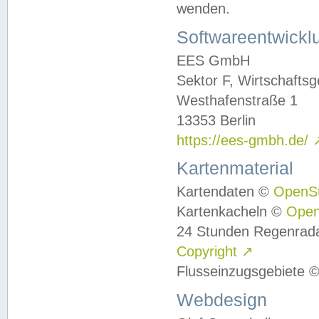
wenden.
Softwareentwickl
EES GmbH
Sektor F, Wirtschafts
Westhafenstraße 1
13353 Berlin
https://ees-gmbh.de/
Kartenmaterial
Kartendaten ©
OpenS
Kartenkacheln ©
Ope
24 Stunden Regenrad
Copyright
↗
Flusseinzugsgebiete 
Webdesign