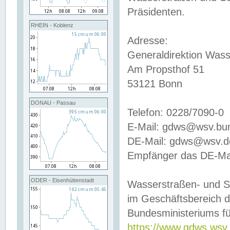
Präsidenten.
RHEIN - Koblenz
Adresse:
Generaldirektion Wass
Am Propsthof 51
53121 Bonn
DONAU - Passau
Telefon: 0228/7090-0
E-Mail: gdws@wsv.bu
DE-Mail: gdws@wsv.de-
Empfänger das DE-Mai
ODER - Eisenhüttenstadt
Wasserstraßen- und S
im Geschäftsbereich 
Bundesministeriums fü
https://www.gdws.wsv