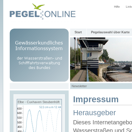
Hilfe
Link
Start
Pegelauswahl über Karte
Newsletter
Impressum
Elbe - Cuxhaven Steubenhöft
Herausgeber
Dieses Internetangebo
Wasserstraßen und Sch