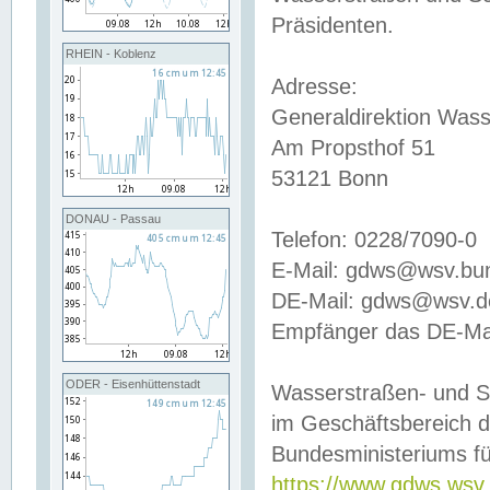
Präsidenten.
RHEIN - Koblenz
Adresse:
Generaldirektion Wass
Am Propsthof 51
53121 Bonn
DONAU - Passau
Telefon: 0228/7090-0
E-Mail: gdws@wsv.bu
DE-Mail: gdws@wsv.de-
Empfänger das DE-Mai
ODER - Eisenhüttenstadt
Wasserstraßen- und S
im Geschäftsbereich 
Bundesministeriums fü
https://www.gdws.wsv