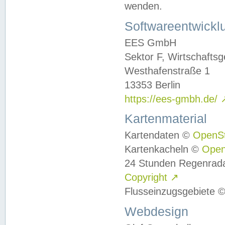
wenden.
Softwareentwickl
EES GmbH
Sektor F, Wirtschafts
Westhafenstraße 1
13353 Berlin
https://ees-gmbh.de/
Kartenmaterial
Kartendaten ©
OpenS
Kartenkacheln ©
Ope
24 Stunden Regenrad
Copyright
↗
Flusseinzugsgebiete 
Webdesign