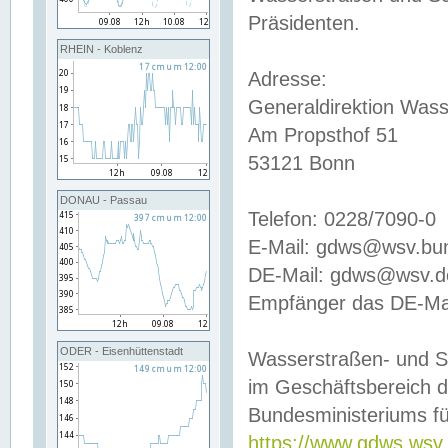
Präsidenten.
RHEIN - Koblenz
Adresse:
Generaldirektion Wass
Am Propsthof 51
53121 Bonn
DONAU - Passau
Telefon: 0228/7090-0
E-Mail: gdws@wsv.bu
DE-Mail: gdws@wsv.de-
Empfänger das DE-Mai
ODER - Eisenhüttenstadt
Wasserstraßen- und S
im Geschäftsbereich 
Bundesministeriums fü
https://www.gdws.wsv