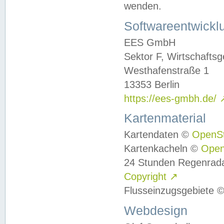
wenden.
Softwareentwickl
EES GmbH
Sektor F, Wirtschafts
Westhafenstraße 1
13353 Berlin
https://ees-gmbh.de/
Kartenmaterial
Kartendaten ©
OpenS
Kartenkacheln ©
Ope
24 Stunden Regenrad
Copyright
↗
Flusseinzugsgebiete 
Webdesign