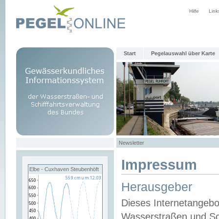
Hilfe
Link
Start
Pegelauswahl über Karte
Newsletter
Impressum
Elbe - Cuxhaven Steubenhöft
Herausgeber
Dieses Internetangebo
Wasserstraßen und Sch