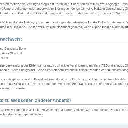
chten technische Störungen möglichst vermeiden. Für durch nicht fehlerfrei angelegte Dateien
gte Unterbrechungen oder anderweitige Störungen können wir keine Haftung übernehmen. Glei
terladen von Daten durch Computerviren oder bei der Installation oder Nutzung von Softwar
daktion bittet die Nutzer, ggf. auf rechtswidrige oder fehlerhafte Inhalte Dritter, zu denen in d
ksam zu machen. Ebenso wird um eine Nachricht gebeten, wenn eigene Inhalte nicht fehlerfrei
dnachweis:
nd Dienstsitz Bonn
asteler Straße 8
 Bonn
iterverwendung der Bilder ist nur nach vorheriger Vereinbarung mit dem ITZBund erlaubt. Die
deten Bilder sind geklärt. Sollte sich trotzdem jemand in seinen Rechten verletzt fühlen, m
ngsbedingungen für den Download von Bilddateien / Grafiken aus dem Internetangebot des I
entlichten Bilder und Grafiken dürfen ohne vorherige Absprache mit der Internetredaktion (pe
röffentlicht werden.
ks zu Webseiten anderer Anbieter
Online-Angebot enthält Links zu Webseiten anderer Anbieter. Wir haben keinen Einfluss darau
schutzbestimmungen einhalten.