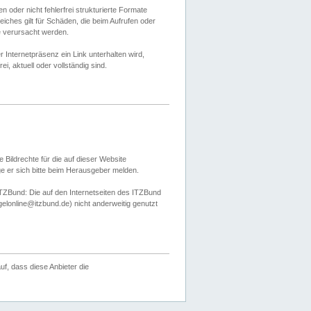
 oder nicht fehlerfrei strukturierte Formate
ches gilt für Schäden, die beim Aufrufen oder
e verursacht werden.
er Internetpräsenz ein Link unterhalten wird,
, aktuell oder vollständig sind.
 Bildrechte für die auf dieser Website
öge er sich bitte beim Herausgeber melden.
TZBund: Die auf den Internetseiten des ITZBund
gelonline@itzbund.de) nicht anderweitig genutzt
f, dass diese Anbieter die