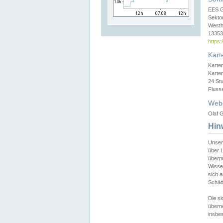
EES 
Sekto
Westh
13353 
https
Kart
Karte
Karte
24 St
Fluss
Web
Olaf G
Hin
Unser
über L
überpr
Wissen
sich a
Schäde
Die si
überne
insbes