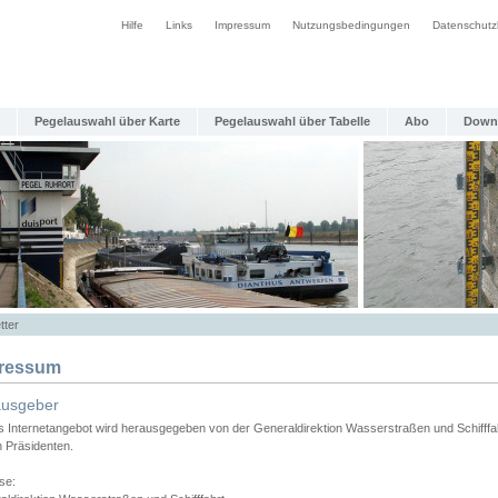
Hilfe
Links
Impressum
Nutzungsbedingungen
Datenschutz
Pegelauswahl über Karte
Pegelauswahl über Tabelle
Abo
Down
tter
ressum
ausgeber
s Internetangebot wird herausgegeben von der Generaldirektion Wasserstraßen und Schifffa
n Präsidenten.
se: