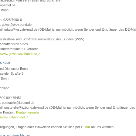
aldirektion Wasserstraßen und Schifffahrt
opsthof 51
 Bonn
on: 0228/7090-0
l: gdws@wsv.bund.de
il: gdws@wsv.de-mail.de (DE-Mail ist nur möglich, wenn Sender und Empfänger das DE-Mail
rstraßen- und Schifffahrtsverwaltung des Bundes (WSV)
schäftsbereich des
sministeriums für Verkehr
://www.gdws.wsv.bund.de/
↗
uktion
nd Dienstsitz Bonn
asteler Straße 8
 Bonn
chland
 0800 800 75451
: poststelle@itzbund.de
il: poststelle@itzbund.de-mail.de (DE-Mail ist nur möglich, wenn Sender und Empfänger das
er Kontakt:
Kontaktformular
//www.itzbund.de/
↗
nregungen, Fragen oder Hinweisen können Sie sich per
E-Mail
an uns wenden.
wareentwicklung