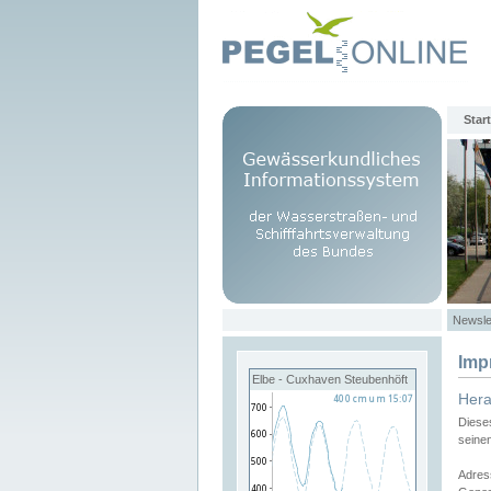
Start
Newsle
Imp
Elbe - Cuxhaven Steubenhöft
Her
Diese
seine
Adres