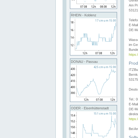
Gener
Am Pr
53121
RHEIN - Koblenz
Telef
E-Mai
DE-Ma
Wasse
im Ge
Bunde
https
DONAU - Passau
Prod
ITZBu
Bernk
53175
Deuts
Tel.:
E-Mail
ODER - Eisenhüttenstadt
DE-Ma
direkt
https:
Bei A
Soft