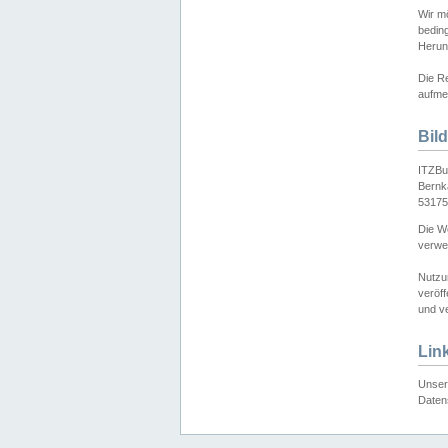
Wir mö
bedin
Herun
Die Re
aufmer
Bil
ITZBu
Bernk
53175
Die We
verwen
Nutzu
veröff
und ve
Lin
Unser 
Daten