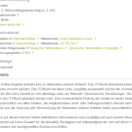
GmbH
r F, Wirtschaftsgebäude Aufg.re, 3. OG
afenstraße 1
Berlin
://ees-gmbh.de/
↗
enmaterial
ndaten ©
OpenStreetMap
↗
-Mitwirkende,
Open Database Lizenz
↗
nkacheln ©
OpenSeaMap
↗
-Mitwirkende,
CC-BY-SA
↗
unden Regenradar ©
Deutscher Wetterdienst
↗
,
Deutscher Wetterdienst Copyright
↗
einzugsgebiete ©
BfG
↗
design
ottschall
weis
 Online-Angebot enthält Links zu Webseiten anderer Anbieter. Das ITZBund übernimmt keine V
inks erreicht werden. Das ITZBund hat diese Links sorgfältig ausgewählt und bei der erstmal
üft. Bei Links handelt es sich allerdings stets um "lebende" (dynamische) Verweisungen. Die
 des ITZBund geändert worden sein. Eine kontinuierliche Prüfung der Inhalte ist weder beab
usdrücklich von allen Inhalten, die möglicherweise straf- oder haftungsrechtlich relevant sin
n aus der Nutzung oder Nichtnutzung der Webseiten anderer Anbieter haftet ausschließlich d
ch auf diesen Internet-Seiten befindlichen Informationen sind sorgfältig und nach besten 
hmen wir keine Gewähr für die Aktualität, Richtigkeit und Vollständigkeit der sich auf diese
ondere der bereitgestellten Rechtsvorschriften.