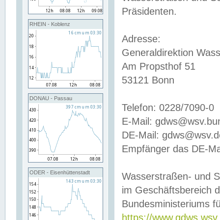
Präsidenten.
RHEIN - Koblenz
Adresse:
Generaldirektion Wass
Am Propsthof 51
53121 Bonn
DONAU - Passau
Telefon: 0228/7090-0
E-Mail: gdws@wsv.bu
DE-Mail: gdws@wsv.de-
Empfänger das DE-Mai
ODER - Eisenhüttenstadt
Wasserstraßen- und S
im Geschäftsbereich 
Bundesministeriums fü
https://www.gdws.wsv