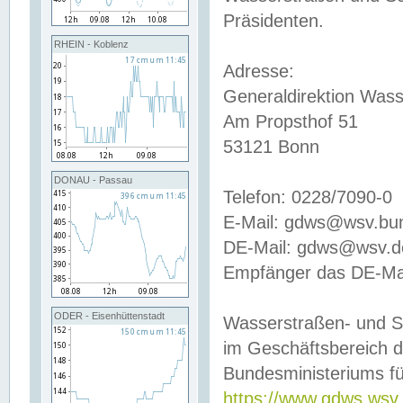
Präsidenten.
RHEIN - Koblenz
Adresse:
Generaldirektion Wass
Am Propsthof 51
53121 Bonn
DONAU - Passau
Telefon: 0228/7090-0
E-Mail: gdws@wsv.bu
DE-Mail: gdws@wsv.de-
Empfänger das DE-Mai
ODER - Eisenhüttenstadt
Wasserstraßen- und S
im Geschäftsbereich 
Bundesministeriums fü
https://www.gdws.wsv