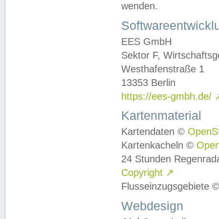
wenden.
Softwareentwickl
EES GmbH
Sektor F, Wirtschafts
Westhafenstraße 1
13353 Berlin
https://ees-gmbh.de/
Kartenmaterial
Kartendaten ©
OpenS
Kartenkacheln ©
Ope
24 Stunden Regenrad
Copyright
↗
Flusseinzugsgebiete 
Webdesign