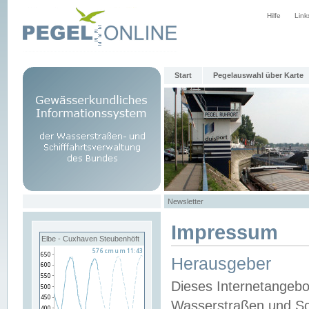
Hilfe
Link
Start
Pegelauswahl über Karte
Newsletter
Impressum
Elbe - Cuxhaven Steubenhöft
Herausgeber
Dieses Internetangebo
Wasserstraßen und Sch