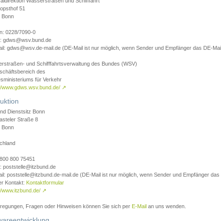
aldirektion Wasserstraßen und Schifffahrt
opsthof 51
 Bonn
on: 0228/7090-0
l: gdws@wsv.bund.de
il: gdws@wsv.de-mail.de (DE-Mail ist nur möglich, wenn Sender und Empfänger das DE-Mail
rstraßen- und Schifffahrtsverwaltung des Bundes (WSV)
schäftsbereich des
sministeriums für Verkehr
://www.gdws.wsv.bund.de/
↗
uktion
nd Dienstsitz Bonn
asteler Straße 8
 Bonn
chland
 0800 800 75451
: poststelle@itzbund.de
il: poststelle@itzbund.de-mail.de (DE-Mail ist nur möglich, wenn Sender und Empfänger das
er Kontakt:
Kontaktformular
//www.itzbund.de/
↗
nregungen, Fragen oder Hinweisen können Sie sich per
E-Mail
an uns wenden.
wareentwicklung