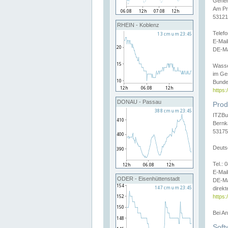
Gener
Am Pr
53121
RHEIN - Koblenz
Telef
E-Mai
DE-Ma
Wasse
im Ge
Bunde
https
DONAU - Passau
Prod
ITZBu
Bernk
53175
Deuts
Tel.:
E-Mail
ODER - Eisenhüttenstadt
DE-Ma
direkt
https:
Bei A
Soft