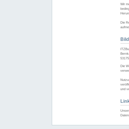
Wir mö
bedin
Herun
Die Re
aufmer
Bil
ITZBu
Bernk
53175
Die We
verwen
Nutzu
veröff
und ve
Lin
Unser 
Daten