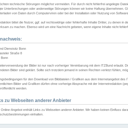
chten technische Störungen möglichst vermeiden. Für durch nicht fehlerfrei angelegte Dateien
gte Unterbrechungen oder anderweitige Störungen können wir keine Haftung übernehmen. Glei
terladen von Daten durch Computerviren oder bei der Installation oder Nutzung von Softwar
daktion bittet die Nutzer, ggf. auf rechtswidrige oder fehlerhafte Inhalte Dritter, zu denen in d
ksam zu machen. Ebenso wird um eine Nachricht gebeten, wenn eigene Inhalte nicht fehlerfrei
dnachweis:
nd Dienstsitz Bonn
asteler Straße 8
 Bonn
iterverwendung der Bilder ist nur nach vorheriger Vereinbarung mit dem ITZBund erlaubt. Die
deten Bilder sind geklärt. Sollte sich trotzdem jemand in seinen Rechten verletzt fühlen, m
ngsbedingungen für den Download von Bilddateien / Grafiken aus dem Internetangebot des I
entlichten Bilder und Grafiken dürfen ohne vorherige Absprache mit der Internetredaktion (pe
röffentlicht werden.
ks zu Webseiten anderer Anbieter
Online-Angebot enthält Links zu Webseiten anderer Anbieter. Wir haben keinen Einfluss darau
schutzbestimmungen einhalten.