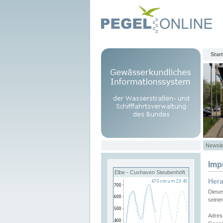
Start
Newsle
Imp
Elbe - Cuxhaven Steubenhöft
Her
Diese
seine
Adres