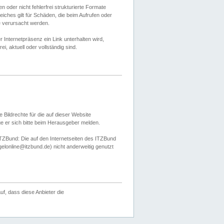
 oder nicht fehlerfrei strukturierte Formate
ches gilt für Schäden, die beim Aufrufen oder
e verursacht werden.
er Internetpräsenz ein Link unterhalten wird,
, aktuell oder vollständig sind.
 Bildrechte für die auf dieser Website
öge er sich bitte beim Herausgeber melden.
TZBund: Die auf den Internetseiten des ITZBund
gelonline@itzbund.de) nicht anderweitig genutzt
f, dass diese Anbieter die