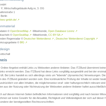
GmbH
r F, Wirtschaftsgebäude Aufg.re, 3. OG
afenstraße 1
Berlin
://ees-gmbh.de/
↗
enmaterial
ndaten ©
OpenStreetMap
↗
-Mitwirkende,
Open Database Lizenz
↗
nkacheln ©
OpenSeaMap
↗
-Mitwirkende,
CC-BY-SA
↗
unden Regenradar ©
Deutscher Wetterdienst
↗
,
Deutscher Wetterdienst Copyright
↗
einzugsgebiete ©
BfG
↗
design
ottschall
weis
 Online-Angebot enthält Links zu Webseiten anderer Anbieter. Das ITZBund übernimmt keine V
inks erreicht werden. Das ITZBund hat diese Links sorgfältig ausgewählt und bei der erstmal
üft. Bei Links handelt es sich allerdings stets um "lebende" (dynamische) Verweisungen. Die
 des ITZBund geändert worden sein. Eine kontinuierliche Prüfung der Inhalte ist weder beab
usdrücklich von allen Inhalten, die möglicherweise straf- oder haftungsrechtlich relevant sin
n aus der Nutzung oder Nichtnutzung der Webseiten anderer Anbieter haftet ausschließlich d
ch auf diesen Internet-Seiten befindlichen Informationen sind sorgfältig und nach besten 
hmen wir keine Gewähr für die Aktualität, Richtigkeit und Vollständigkeit der sich auf diese
ondere der bereitgestellten Rechtsvorschriften.