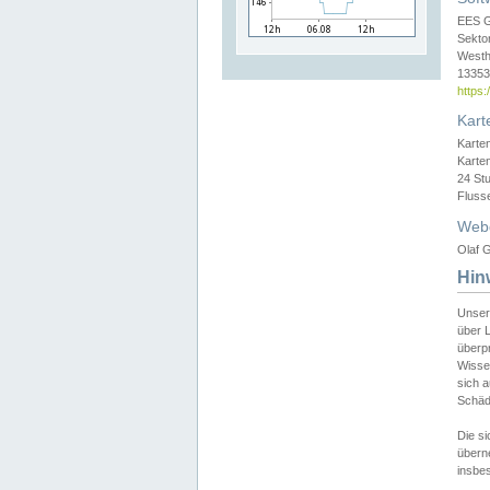
EES 
Sekto
Westh
13353 
https
Kart
Karte
Karte
24 St
Fluss
Web
Olaf G
Hin
Unser
über L
überpr
Wissen
sich a
Schäde
Die si
überne
insbes