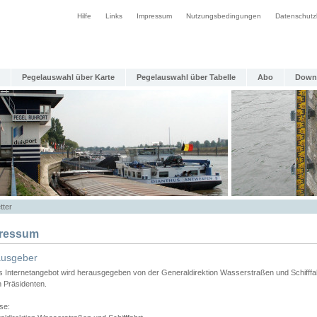
Hilfe
Links
Impressum
Nutzungsbedingungen
Datenschutz
Pegelauswahl über Karte
Pegelauswahl über Tabelle
Abo
Down
tter
ressum
ausgeber
s Internetangebot wird herausgegeben von der Generaldirektion Wasserstraßen und Schifffa
n Präsidenten.
se: