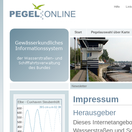
Hilfe
Link
Start
Pegelauswahl über Karte
Newsletter
Impressum
Elbe - Cuxhaven Steubenhöft
Herausgeber
Dieses Internetangebo
Wasserstraßen und Sch