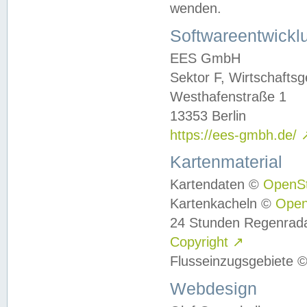
wenden.
Softwareentwickl
EES GmbH
Sektor F, Wirtschafts
Westhafenstraße 1
13353 Berlin
https://ees-gmbh.de/
Kartenmaterial
Kartendaten ©
OpenS
Kartenkacheln ©
Ope
24 Stunden Regenrad
Copyright
↗
Flusseinzugsgebiete 
Webdesign