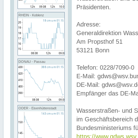
Präsidenten.
RHEIN - Koblenz
Adresse:
Generaldirektion Wass
Am Propsthof 51
53121 Bonn
DONAU - Passau
Telefon: 0228/7090-0
E-Mail: gdws@wsv.bu
DE-Mail: gdws@wsv.de-
Empfänger das DE-Mai
ODER - Eisenhüttenstadt
Wasserstraßen- und S
im Geschäftsbereich 
Bundesministeriums fü
https://www.gdws.wsv