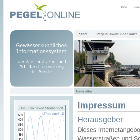
Hilfe
Link
Start
Pegelauswahl über Karte
Newsletter
Impressum
Elbe - Cuxhaven Steubenhöft
Herausgeber
Dieses Internetangebo
Wasserstraßen und Sch