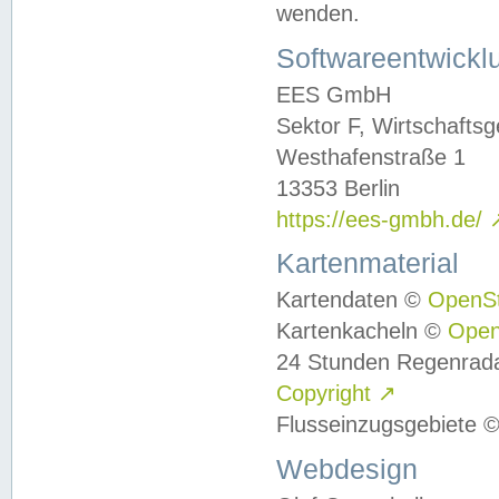
wenden.
Softwareentwickl
EES GmbH
Sektor F, Wirtschafts
Westhafenstraße 1
13353 Berlin
https://ees-gmbh.de/
Kartenmaterial
Kartendaten ©
OpenS
Kartenkacheln ©
Ope
24 Stunden Regenrad
Copyright
↗
Flusseinzugsgebiete 
Webdesign