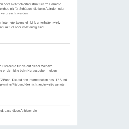
 oder nicht fehlerfrei strukturierte Formate
ches gilt für Schäden, die beim Aufrufen oder
e verursacht werden.
er Internetpräsenz ein Link unterhalten wird,
, aktuell oder vollständig sind.
 Bildrechte für die auf dieser Website
öge er sich bitte beim Herausgeber melden.
TZBund: Die auf den Internetseiten des ITZBund
gelonline@itzbund.de) nicht anderweitig genutzt
f, dass diese Anbieter die