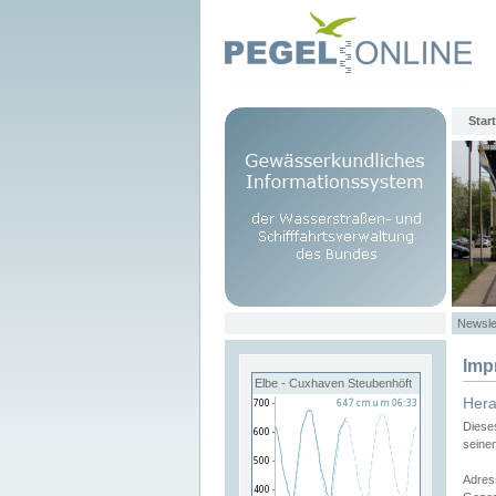
Start
Newsle
Imp
Elbe - Cuxhaven Steubenhöft
Her
Diese
seine
Adres