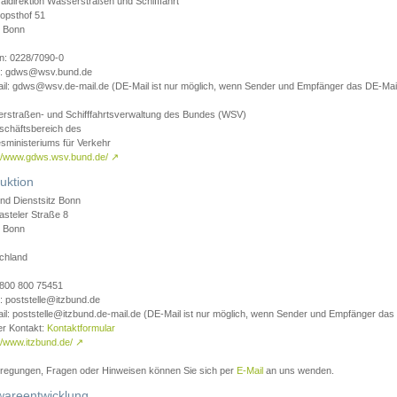
aldirektion Wasserstraßen und Schifffahrt
opsthof 51
 Bonn
on: 0228/7090-0
l: gdws@wsv.bund.de
il: gdws@wsv.de-mail.de (DE-Mail ist nur möglich, wenn Sender und Empfänger das DE-Mail
rstraßen- und Schifffahrtsverwaltung des Bundes (WSV)
schäftsbereich des
sministeriums für Verkehr
://www.gdws.wsv.bund.de/
↗
uktion
nd Dienstsitz Bonn
asteler Straße 8
 Bonn
chland
 0800 800 75451
: poststelle@itzbund.de
il: poststelle@itzbund.de-mail.de (DE-Mail ist nur möglich, wenn Sender und Empfänger das
er Kontakt:
Kontaktformular
//www.itzbund.de/
↗
nregungen, Fragen oder Hinweisen können Sie sich per
E-Mail
an uns wenden.
wareentwicklung