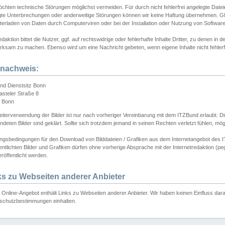
chten technische Störungen möglichst vermeiden. Für durch nicht fehlerfrei angelegte Dateien
gte Unterbrechungen oder anderweitige Störungen können wir keine Haftung übernehmen. Glei
terladen von Daten durch Computerviren oder bei der Installation oder Nutzung von Softwar
daktion bittet die Nutzer, ggf. auf rechtswidrige oder fehlerhafte Inhalte Dritter, zu denen in d
ksam zu machen. Ebenso wird um eine Nachricht gebeten, wenn eigene Inhalte nicht fehlerfrei
dnachweis:
nd Dienstsitz Bonn
asteler Straße 8
 Bonn
iterverwendung der Bilder ist nur nach vorheriger Vereinbarung mit dem ITZBund erlaubt. Die
deten Bilder sind geklärt. Sollte sich trotzdem jemand in seinen Rechten verletzt fühlen, m
ngsbedingungen für den Download von Bilddateien / Grafiken aus dem Internetangebot des I
entlichten Bilder und Grafiken dürfen ohne vorherige Absprache mit der Internetredaktion (pe
röffentlicht werden.
ks zu Webseiten anderer Anbieter
Online-Angebot enthält Links zu Webseiten anderer Anbieter. Wir haben keinen Einfluss darau
schutzbestimmungen einhalten.