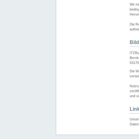
Wir mö
bedin
Herun
Die Re
aufmer
Bil
ITZBu
Bernk
53175
Die We
verwen
Nutzu
veröff
und ve
Lin
Unser 
Daten