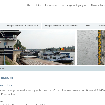
Hilfe
Links
Impressum
Nutzungsbedingungen
Datenschutz
Pegelauswahl über Karte
Pegelauswahl über Tabelle
Abo
Down
tter
ressum
ausgeber
s Internetangebot wird herausgegeben von der Generaldirektion Wasserstraßen und Schifffa
n Präsidenten.
se: