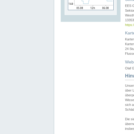
EES 
Sekto
Westh
13353 
https
Kart
Karte
Karte
24 St
Fluss
Web
Olaf G
Hin
Unser
über L
überpr
Wissen
sich a
Schäde
Die si
überne
insbes