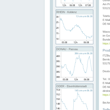
Gener
Am Pr
53121
RHEIN - Koblenz
Telef
E-Mai
DE-Ma
Wasse
im Ge
Bunde
https
DONAU - Passau
Prod
ITZBu
Bernk
53175
Deuts
Tel.:
E-Mail
ODER - Eisenhüttenstadt
DE-Ma
direkt
https:
Bei A
Soft