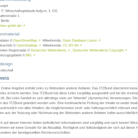
GmbH
r F, Wirtschaftsgebäude Aufg.re, 3. OG
afenstraße 1
Berlin
://ees-gmbh.de/
↗
enmaterial
ndaten ©
OpenStreetMap
↗
-Mitwirkende,
Open Database Lizenz
↗
nkacheln ©
OpenSeaMap
↗
-Mitwirkende,
CC-BY-SA
↗
unden Regenradar ©
Deutscher Wetterdienst
↗
,
Deutscher Wetterdienst Copyright
↗
einzugsgebiete ©
BfG
↗
design
ottschall
weis
 Online-Angebot enthält Links zu Webseiten anderer Anbieter. Das ITZBund übernimmt keine V
inks erreicht werden. Das ITZBund hat diese Links sorgfältig ausgewählt und bei der erstmal
üft. Bei Links handelt es sich allerdings stets um "lebende" (dynamische) Verweisungen. Die
 des ITZBund geändert worden sein. Eine kontinuierliche Prüfung der Inhalte ist weder beab
usdrücklich von allen Inhalten, die möglicherweise straf- oder haftungsrechtlich relevant sin
n aus der Nutzung oder Nichtnutzung der Webseiten anderer Anbieter haftet ausschließlich d
ch auf diesen Internet-Seiten befindlichen Informationen sind sorgfältig und nach besten 
hmen wir keine Gewähr für die Aktualität, Richtigkeit und Vollständigkeit der sich auf diese
ondere der bereitgestellten Rechtsvorschriften.