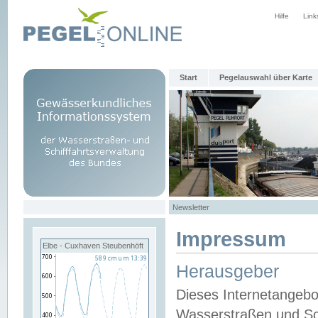
Hilfe
Link
Start
Pegelauswahl über Karte
Newsletter
Impressum
Elbe - Cuxhaven Steubenhöft
Herausgeber
Dieses Internetangebo
Wasserstraßen und Sch