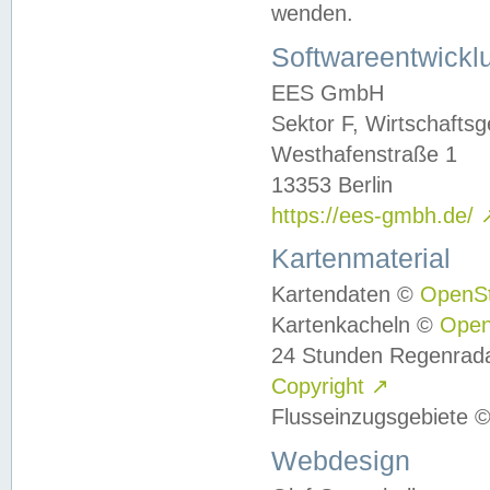
wenden.
Softwareentwickl
EES GmbH
Sektor F, Wirtschafts
Westhafenstraße 1
13353 Berlin
https://ees-gmbh.de/
Kartenmaterial
Kartendaten ©
OpenS
Kartenkacheln ©
Ope
24 Stunden Regenrad
Copyright
↗
Flusseinzugsgebiete 
Webdesign