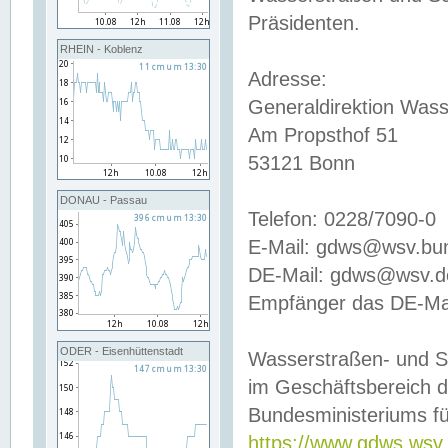
Präsidenten.
RHEIN - Koblenz
Adresse:
Generaldirektion Wass
Am Propsthof 51
53121 Bonn
DONAU - Passau
Telefon: 0228/7090-0
E-Mail: gdws@wsv.bu
DE-Mail: gdws@wsv.de-
Empfänger das DE-Mai
ODER - Eisenhüttenstadt
Wasserstraßen- und S
im Geschäftsbereich 
Bundesministeriums fü
https://www.gdws.wsv