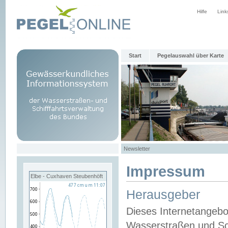
Hilfe
Link
Start
Pegelauswahl über Karte
Newsletter
Impressum
Elbe - Cuxhaven Steubenhöft
Herausgeber
Dieses Internetangebo
Wasserstraßen und Sch