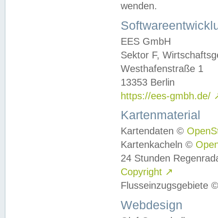
wenden.
Softwareentwickl
EES GmbH
Sektor F, Wirtschafts
Westhafenstraße 1
13353 Berlin
https://ees-gmbh.de/
Kartenmaterial
Kartendaten ©
OpenS
Kartenkacheln ©
Ope
24 Stunden Regenrad
Copyright
↗
Flusseinzugsgebiete 
Webdesign