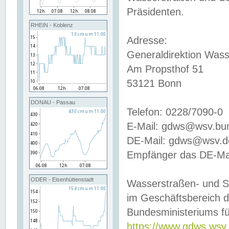
Präsidenten.
RHEIN - Koblenz
Adresse:
Generaldirektion Wass
Am Propsthof 51
53121 Bonn
DONAU - Passau
Telefon: 0228/7090-0
E-Mail: gdws@wsv.bu
DE-Mail: gdws@wsv.de-
Empfänger das DE-Mai
ODER - Eisenhüttenstadt
Wasserstraßen- und S
im Geschäftsbereich 
Bundesministeriums fü
https://www.gdws.wsv