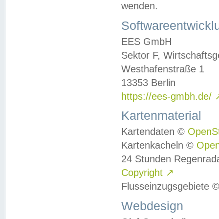
wenden.
Softwareentwickl
EES GmbH
Sektor F, Wirtschafts
Westhafenstraße 1
13353 Berlin
https://ees-gmbh.de/
Kartenmaterial
Kartendaten ©
OpenS
Kartenkacheln ©
Ope
24 Stunden Regenrad
Copyright
↗
Flusseinzugsgebiete 
Webdesign