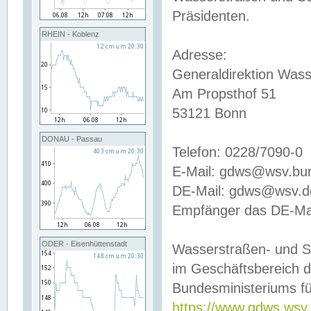
Präsidenten.
RHEIN - Koblenz
Adresse:
Generaldirektion Wass
Am Propsthof 51
53121 Bonn
DONAU - Passau
Telefon: 0228/7090-0
E-Mail: gdws@wsv.bu
DE-Mail: gdws@wsv.de-
Empfänger das DE-Mai
ODER - Eisenhüttenstadt
Wasserstraßen- und S
im Geschäftsbereich 
Bundesministeriums fü
https://www.gdws.wsv