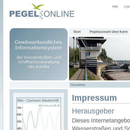
Hilfe
Link
Start
Pegelauswahl über Karte
Newsletter
Impressum
Elbe - Cuxhaven Steubenhöft
Herausgeber
Dieses Internetangebo
Wasserstraßen und Sch