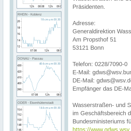
Präsidenten.
RHEIN - Koblenz
Adresse:
Generaldirektion Wass
Am Propsthof 51
53121 Bonn
DONAU - Passau
Telefon: 0228/7090-0
E-Mail: gdws@wsv.bu
DE-Mail: gdws@wsv.de-
Empfänger das DE-Mai
ODER - Eisenhüttenstadt
Wasserstraßen- und S
im Geschäftsbereich 
Bundesministeriums fü
https://www.gdws.wsv