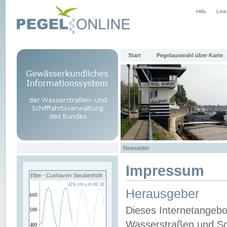
Hilfe
Link
Start
Pegelauswahl über Karte
Newsletter
Impressum
Elbe - Cuxhaven Steubenhöft
Herausgeber
Dieses Internetangebo
Wasserstraßen und Sch