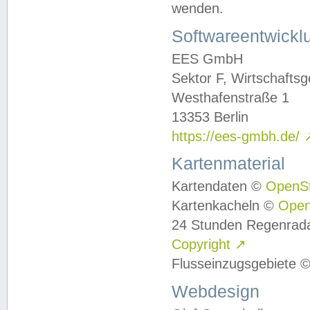
wenden.
Softwareentwickl
EES GmbH
Sektor F, Wirtschafts
Westhafenstraße 1
13353 Berlin
https://ees-gmbh.de/
Kartenmaterial
Kartendaten ©
OpenS
Kartenkacheln ©
Ope
24 Stunden Regenrad
Copyright
↗
Flusseinzugsgebiete 
Webdesign