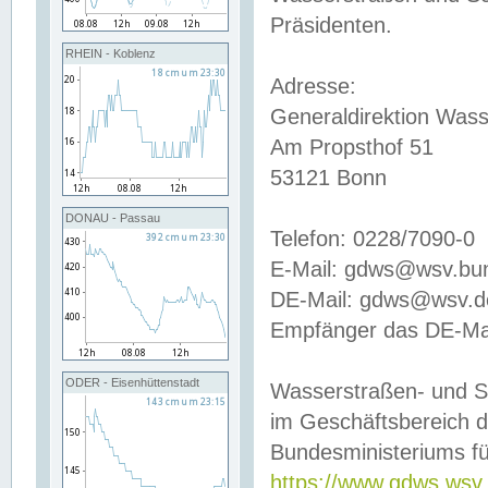
Präsidenten.
RHEIN - Koblenz
Adresse:
Generaldirektion Wass
Am Propsthof 51
53121 Bonn
DONAU - Passau
Telefon: 0228/7090-0
E-Mail: gdws@wsv.bu
DE-Mail: gdws@wsv.de-
Empfänger das DE-Mai
ODER - Eisenhüttenstadt
Wasserstraßen- und S
im Geschäftsbereich 
Bundesministeriums fü
https://www.gdws.wsv