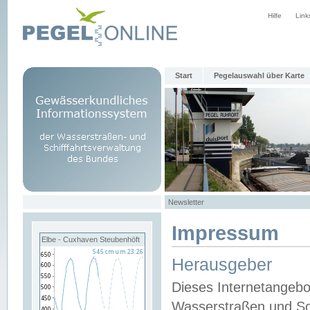
Hilfe
Link
Start
Pegelauswahl über Karte
Newsletter
Impressum
Elbe - Cuxhaven Steubenhöft
Herausgeber
Dieses Internetangebo
Wasserstraßen und Sch