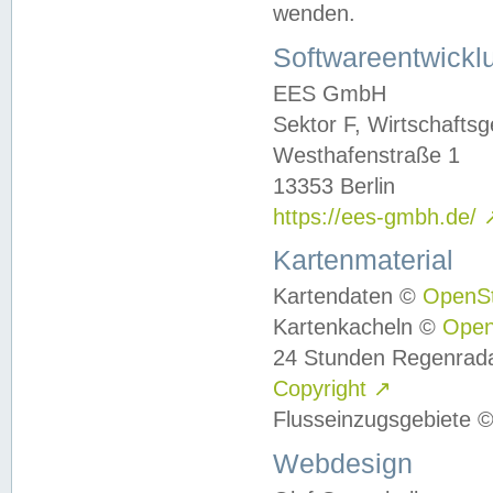
wenden.
Softwareentwickl
EES GmbH
Sektor F, Wirtschafts
Westhafenstraße 1
13353 Berlin
https://ees-gmbh.de/
Kartenmaterial
Kartendaten ©
OpenS
Kartenkacheln ©
Ope
24 Stunden Regenrad
Copyright
↗
Flusseinzugsgebiete 
Webdesign