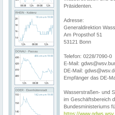
Präsidenten.
RHEIN - Koblenz
Adresse:
Generaldirektion Wass
Am Propsthof 51
53121 Bonn
DONAU - Passau
Telefon: 0228/7090-0
E-Mail: gdws@wsv.bu
DE-Mail: gdws@wsv.de-
Empfänger das DE-Mai
ODER - Eisenhüttenstadt
Wasserstraßen- und S
im Geschäftsbereich 
Bundesministeriums fü
https://www.gdws.wsv