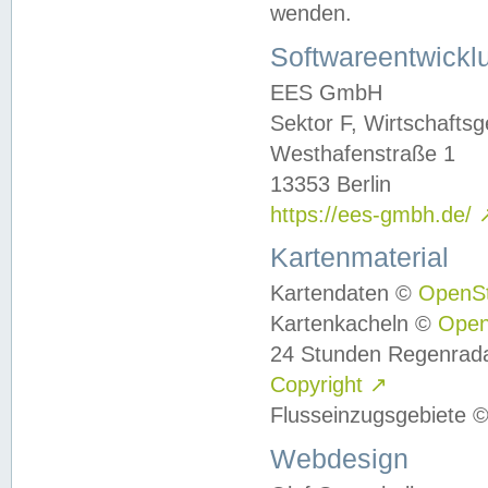
wenden.
Softwareentwickl
EES GmbH
Sektor F, Wirtschafts
Westhafenstraße 1
13353 Berlin
https://ees-gmbh.de/
Kartenmaterial
Kartendaten ©
OpenS
Kartenkacheln ©
Ope
24 Stunden Regenrad
Copyright
↗
Flusseinzugsgebiete 
Webdesign