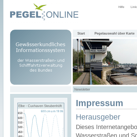
Hilfe
Link
Start
Pegelauswahl über Karte
Newsletter
Impressum
Elbe - Cuxhaven Steubenhöft
Herausgeber
Dieses Internetangebo
Wasserstraßen und Sch