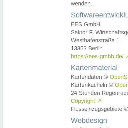
wenden.
Softwareentwickl
EES GmbH
Sektor F, Wirtschafts
Westhafenstraße 1
13353 Berlin
https://ees-gmbh.de/
Kartenmaterial
Kartendaten ©
OpenS
Kartenkacheln ©
Ope
24 Stunden Regenrad
Copyright
↗
Flusseinzugsgebiete 
Webdesign