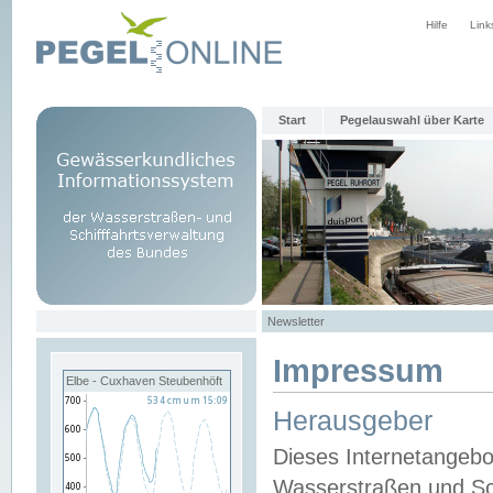
Hilfe
Link
Start
Pegelauswahl über Karte
Newsletter
Impressum
Elbe - Cuxhaven Steubenhöft
Herausgeber
Dieses Internetangebo
Wasserstraßen und Sch