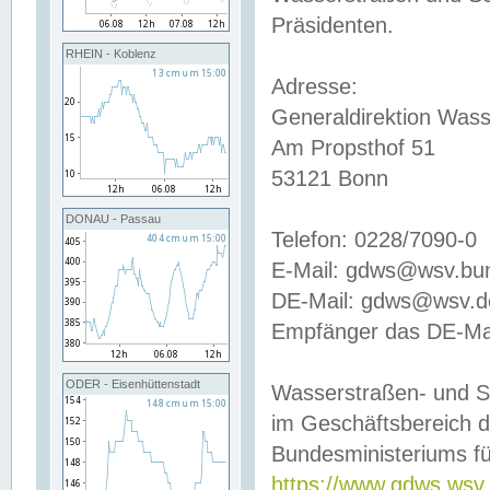
Präsidenten.
RHEIN - Koblenz
Adresse:
Generaldirektion Wass
Am Propsthof 51
53121 Bonn
DONAU - Passau
Telefon: 0228/7090-0
E-Mail: gdws@wsv.bu
DE-Mail: gdws@wsv.de-
Empfänger das DE-Mai
ODER - Eisenhüttenstadt
Wasserstraßen- und S
im Geschäftsbereich 
Bundesministeriums fü
https://www.gdws.wsv