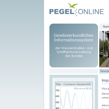
Start
Newsle
Imp
Elbe - Cuxhaven Steubenhöft
Her
Diese
seine
Adres