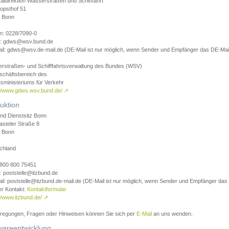
aldirektion Wasserstraßen und Schifffahrt
opsthof 51
 Bonn
on: 0228/7090-0
l: gdws@wsv.bund.de
il: gdws@wsv.de-mail.de (DE-Mail ist nur möglich, wenn Sender und Empfänger das DE-Mail
rstraßen- und Schifffahrtsverwaltung des Bundes (WSV)
schäftsbereich des
sministeriums für Verkehr
://www.gdws.wsv.bund.de/
↗
uktion
nd Dienstsitz Bonn
asteler Straße 8
 Bonn
chland
 0800 800 75451
: poststelle@itzbund.de
il: poststelle@itzbund.de-mail.de (DE-Mail ist nur möglich, wenn Sender und Empfänger das
er Kontakt:
Kontaktformular
//www.itzbund.de/
↗
nregungen, Fragen oder Hinweisen können Sie sich per
E-Mail
an uns wenden.
wareentwicklung