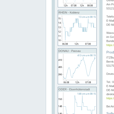
Gener
Am Pr
53121
RHEIN - Koblenz
Telef
E-Mai
DE-Ma
Wasse
im Ge
Bunde
https
DONAU - Passau
Prod
ITZBu
Bernk
53175
Deuts
Tel.:
E-Mail
ODER - Eisenhüttenstadt
DE-Ma
direkt
https:
Bei A
Soft