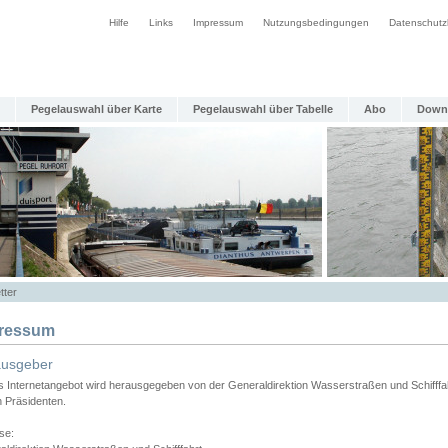
Hilfe
Links
Impressum
Nutzungsbedingungen
Datenschutz
Pegelauswahl über Karte
Pegelauswahl über Tabelle
Abo
Down
tter
ressum
ausgeber
s Internetangebot wird herausgegeben von der Generaldirektion Wasserstraßen und Schifffa
n Präsidenten.
se: