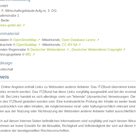
GmbH
r F, Wirtschaftsgebäude Aufg.re, 3. OG
afenstraße 1
Berlin
://ees-gmbh.de/
↗
enmaterial
ndaten ©
OpenStreetMap
↗
-Mitwirkende,
Open Database Lizenz
↗
nkacheln ©
OpenSeaMap
↗
-Mitwirkende,
CC-BY-SA
↗
unden Regenradar ©
Deutscher Wetterdienst
↗
,
Deutscher Wetterdienst Copyright
↗
einzugsgebiete ©
BfG
↗
design
ottschall
weis
 Online-Angebot enthält Links zu Webseiten anderer Anbieter. Das ITZBund übernimmt keine V
inks erreicht werden. Das ITZBund hat diese Links sorgfältig ausgewählt und bei der erstmal
üft. Bei Links handelt es sich allerdings stets um "lebende" (dynamische) Verweisungen. Die
 des ITZBund geändert worden sein. Eine kontinuierliche Prüfung der Inhalte ist weder beab
usdrücklich von allen Inhalten, die möglicherweise straf- oder haftungsrechtlich relevant sin
n aus der Nutzung oder Nichtnutzung der Webseiten anderer Anbieter haftet ausschließlich d
ch auf diesen Internet-Seiten befindlichen Informationen sind sorgfältig und nach besten 
hmen wir keine Gewähr für die Aktualität, Richtigkeit und Vollständigkeit der sich auf diese
ondere der bereitgestellten Rechtsvorschriften.