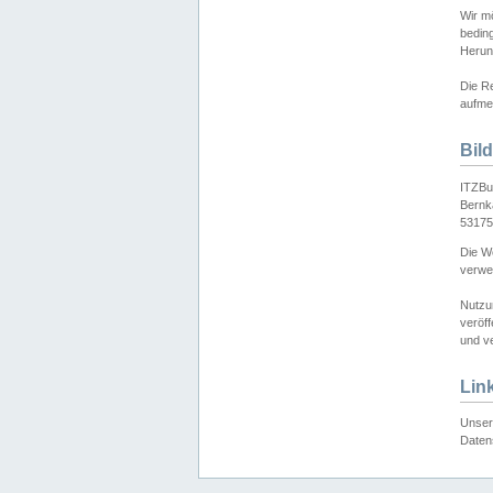
Wir mö
bedin
Herun
Die Re
aufmer
Bil
ITZBu
Bernk
53175
Die We
verwen
Nutzu
veröff
und ve
Lin
Unser 
Daten