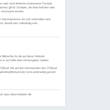
 oder nicht fehlerfrei strukturierte Formate
ches gilt für Schäden, die beim Aufrufen oder
e verursacht werden.
er Internetpräsenz ein Link unterhalten wird,
, aktuell oder vollständig sind.
 Bildrechte für die auf dieser Website
öge er sich bitte beim Herausgeber melden.
TZBund: Die auf den Internetseiten des ITZBund
gelonline@itzbund.de) nicht anderweitig genutzt
f, dass diese Anbieter die