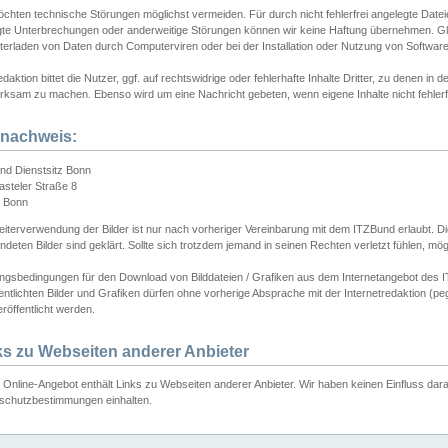
chten technische Störungen möglichst vermeiden. Für durch nicht fehlerfrei angelegte Dateien
gte Unterbrechungen oder anderweitige Störungen können wir keine Haftung übernehmen. Glei
terladen von Daten durch Computerviren oder bei der Installation oder Nutzung von Softwar
daktion bittet die Nutzer, ggf. auf rechtswidrige oder fehlerhafte Inhalte Dritter, zu denen in d
ksam zu machen. Ebenso wird um eine Nachricht gebeten, wenn eigene Inhalte nicht fehlerfrei
dnachweis:
nd Dienstsitz Bonn
asteler Straße 8
 Bonn
iterverwendung der Bilder ist nur nach vorheriger Vereinbarung mit dem ITZBund erlaubt. Die
deten Bilder sind geklärt. Sollte sich trotzdem jemand in seinen Rechten verletzt fühlen, m
ngsbedingungen für den Download von Bilddateien / Grafiken aus dem Internetangebot des I
entlichten Bilder und Grafiken dürfen ohne vorherige Absprache mit der Internetredaktion (pe
röffentlicht werden.
ks zu Webseiten anderer Anbieter
Online-Angebot enthält Links zu Webseiten anderer Anbieter. Wir haben keinen Einfluss darau
schutzbestimmungen einhalten.