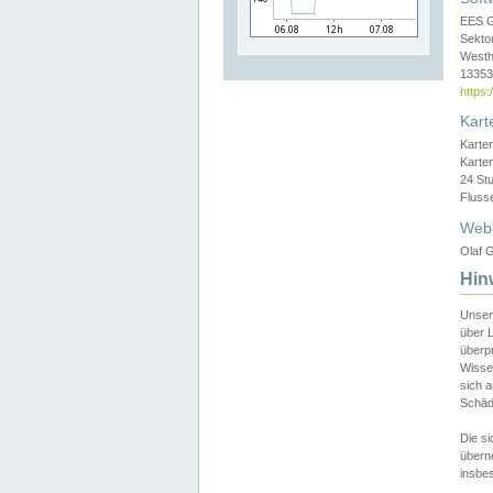
EES 
Sekto
Westh
13353 
https
Kart
Karte
Karte
24 St
Fluss
Web
Olaf G
Hin
Unser
über L
überpr
Wissen
sich a
Schäde
Die si
überne
insbes