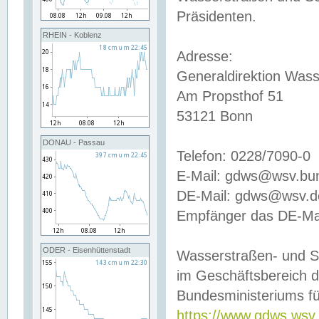
Präsidenten.
RHEIN - Koblenz
Adresse:
Generaldirektion Wass
Am Propsthof 51
53121 Bonn
DONAU - Passau
Telefon: 0228/7090-0
E-Mail: gdws@wsv.bu
DE-Mail: gdws@wsv.de-
Empfänger das DE-Mai
ODER - Eisenhüttenstadt
Wasserstraßen- und S
im Geschäftsbereich 
Bundesministeriums fü
https://www.gdws.wsv