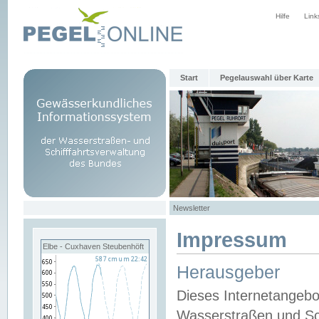
Hilfe
Link
Start
Pegelauswahl über Karte
Newsletter
Impressum
Elbe - Cuxhaven Steubenhöft
Herausgeber
Dieses Internetangebo
Wasserstraßen und Sch