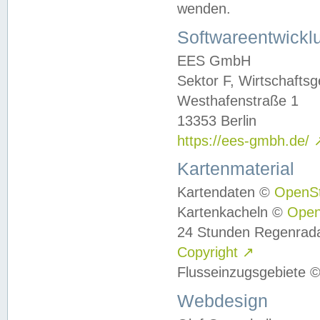
wenden.
Softwareentwickl
EES GmbH
Sektor F, Wirtschafts
Westhafenstraße 1
13353 Berlin
https://ees-gmbh.de/
Kartenmaterial
Kartendaten ©
OpenS
Kartenkacheln ©
Ope
24 Stunden Regenrad
Copyright
↗
Flusseinzugsgebiete 
Webdesign